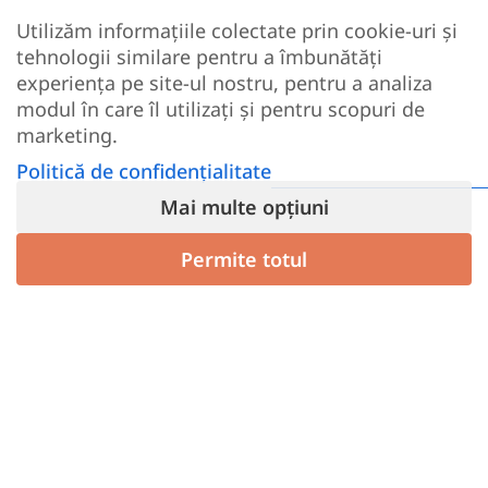
Utilizăm informațiile colectate prin cookie-uri și
Despre noi
tehnologii similare pentru a îmbunătăți
ANPC
experiența pe site-ul nostru, pentru a analiza
ODR
modul în care îl utilizați și pentru scopuri de
marketing.
INFORMAȚII UTILE
Politică de confidențialitate
Blog
Mai multe opțiuni
Harta site
Permite totul
TOP PARFUMURI
Totul despre Sauvage Dior
Totul despre parfumul Billie Eilish
Top 25 parfumuri barbati
Top 25 parfumuri dame
Colagen Marin Hidrolizat
Cel mai bun colagen de pe piata