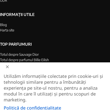
ODR
INFORMAȚII UTILE
Blog
Harta site
TOP PARFUMURI
Totul despre Sauvage Dior
Totul despre parfumul Billie Eilish
Top 25 parfumuri barbati
Top 25 parfumuri dame
Utilizăm informațiile colectate prin cookie-uri și
Colagen Marin Hidrolizat
tehnologii similare pentru a îmbunătăți
Cel mai bun colagen de pe piata
experiența pe site-ul nostru, pentru a analiza
modul în care îl utilizați și pentru scopuri de
2022-2024 replique.ro — magazin on-line de parfumuri pentru dame si barbati. Toate
marketing.
drepturile rezervate. Livrare in toata Romania!
Creare magazin online - EcomPro.
Politică de confidențialitate