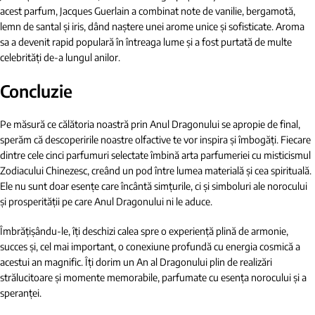
acest parfum, Jacques Guerlain a combinat note de vanilie, bergamotă,
lemn de santal și iris, dând naștere unei arome unice și sofisticate. Aroma
sa a devenit rapid populară în întreaga lume și a fost purtată de multe
celebrități de-a lungul anilor.
Concluzie
Pe măsură ce călătoria noastră prin Anul Dragonului se apropie de final,
sperăm că descoperirile noastre olfactive te vor inspira și îmbogăți. Fiecare
dintre cele cinci parfumuri selectate îmbină arta parfumeriei cu misticismul
Zodiacului Chinezesc, creând un pod între lumea materială și cea spirituală.
Ele nu sunt doar esențe care încântă simțurile, ci și simboluri ale norocului
și prosperității pe care Anul Dragonului ni le aduce.
Îmbrățișându-le, îți deschizi calea spre o experiență plină de armonie,
succes și, cel mai important, o conexiune profundă cu energia cosmică a
acestui an magnific. Îți dorim un An al Dragonului plin de realizări
strălucitoare și momente memorabile, parfumate cu esența norocului și a
speranței.