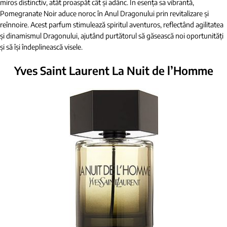
miros distinctiv, atât proaspăt cât și adânc. În esența sa vibrantă,
Pomegranate Noir aduce noroc în Anul Dragonului prin revitalizare și
reînnoire. Acest parfum stimulează spiritul aventuros, reflectând agilitatea
și dinamismul Dragonului, ajutând purtătorul să găsească noi oportunități
și să își îndeplinească visele.
Yves Saint Laurent La Nuit de l’Homme