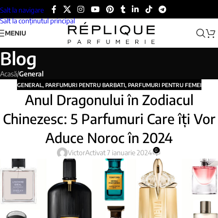
Salt la navigare
Salt la conținutul principal
MENIU
Blog
Acasă
/
General
GENERAL
,
PARFUMURI PENTRU BARBATI
,
PARFUMURI PENTRU FEMEI
Anul Dragonului în Zodiacul
Chinezesc: 5 Parfumuri Care îți Vor
Aduce Noroc în 2024
0
Victor
Activat 7 ianuarie 2024