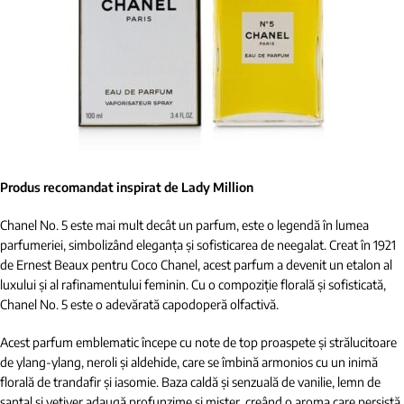
Produs recomandat inspirat de Lady Million
Chanel No. 5 este mai mult decât un parfum, este o legendă în lumea
parfumeriei, simbolizând eleganța și sofisticarea de neegalat. Creat în 1921
de Ernest Beaux pentru Coco Chanel, acest parfum a devenit un etalon al
luxului și al rafinamentului feminin. Cu o compoziție florală și sofisticată,
Chanel No. 5 este o adevărată capodoperă olfactivă.
Acest parfum emblematic începe cu note de top proaspete și strălucitoare
de ylang-ylang, neroli și aldehide, care se îmbină armonios cu un inimă
florală de trandafir și iasomie. Baza caldă și senzuală de vanilie, lemn de
santal și vetiver adaugă profunzime și mister, creând o aroma care persistă