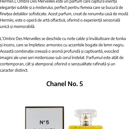
Hermès L’Ombre Des Merveilles este un parfum care captură esența
eleganței subtile și a misterului, perfect pentru femeia care se bucură de
finețea detaliilor sofisticate. Acest parfum, creat de renumita casă de modă
Hermès, este o operă de artă olfactivă, oferind o experiență senzorială
unică și memorabilă.
L’Ombre Des Merveilles se deschide cu note calde și învăluitoare de tonka
și incens, care se împletesc armonios cu accentele bogate de lemn negru.
Această combinație creează o aromă profundă și captivantă, evocând
imagini ale unei seri misterioase sub cerul înstelat. Parfumul este atât de
contemporan, cât și atemporal, oferind o senzualitate rafinată și un
caracter distinct.
Chanel No. 5