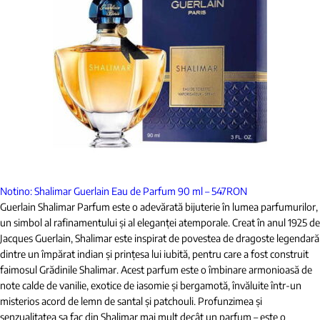
Notino: Shalimar Guerlain Eau de Parfum 90 ml – 547
RON
Guerlain Shalimar Parfum este o adevărată bijuterie în lumea parfumurilor,
un simbol al rafinamentului și al eleganței atemporale. Creat în anul 1925 de
Jacques Guerlain, Shalimar este inspirat de povestea de dragoste legendară
dintre un împărat indian și prințesa lui iubită, pentru care a fost construit
faimosul Grădinile Shalimar. Acest parfum este o îmbinare armonioasă de
note calde de vanilie, exotice de iasomie și bergamotă, învăluite într-un
misterios acord de lemn de santal și patchouli. Profunzimea și
senzualitatea sa fac din Shalimar mai mult decât un parfum – este o