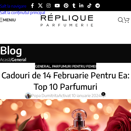
Salt la navigare
Salt la conținutul principal
MENIU
Blog
Acasă
/
General
GENERAL
,
PARFUMURI PENTRU FEMEI
Cadouri de 14 Februarie Pentru Ea:
Top 10 Parfumuri
0
Popa Dumitrita
Activat 10 ianuarie 2024