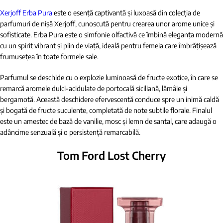
Xerjoff Erba Pura
este o esență captivantă și luxoasă din colecția de
parfumuri de nișă Xerjoff, cunoscută pentru crearea unor arome unice și
sofisticate. Erba Pura este o simfonie olfactivă ce îmbină eleganța modernă
cu un spirit vibrant și plin de viață, ideală pentru femeia care îmbrățișează
frumusețea în toate formele sale.
Parfumul se deschide cu o explozie luminoasă de fructe exotice, în care se
remarcă aromele dulci-acidulate de portocală siciliană, lămâie și
bergamotă. Această deschidere efervescentă conduce spre un inimă caldă
și bogată de fructe suculente, completată de note subtile florale. Finalul
este un amestec de bază de vanilie, mosc și lemn de santal, care adaugă o
adâncime senzuală și o persistență remarcabilă.
Tom Ford Lost Cherry