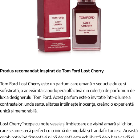
Produs recomandat inspirat de Tom Ford Lost Cherry
Tom Ford Lost Cherry este un parfum care emană o seducție dulce și
sofisticată, o adevărată capodoperă olfactivă din colecția de parfumuri de
lux a designerului Tom Ford. Acest parfum este o invitație într-o lume a
contrastelor, unde senzualitatea întâlnește inocența, creând o experiență
unică și memorabilă.
Lost Cherry începe cu note vesele și îmbietoare de vișină amară și lichior,
care se amestecă perfect cu o inimă de migdală și trandafir turcesc. Această
combinație îndrăzneață și plină de viață este echilibrată de o bază caldă și