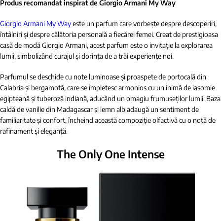
Produs recomandat inspirat de Giorgio Armani My Way
Giorgio Armani My Way
este un parfum care vorbește despre descoperiri,
întâlniri și despre călătoria personală a fiecărei femei. Creat de prestigioasa
casă de modă Giorgio Armani, acest parfum este o invitație la explorarea
lumii, simbolizând curajul și dorința de a trăi experiențe noi.
Parfumul se deschide cu note luminoase și proaspete de portocală din
Calabria și bergamotă, care se împletesc armonios cu un inimă de iasomie
egipteană și tuberoză indiană, aducând un omagiu frumuseților lumii. Baza
caldă de vanilie din Madagascar și lemn alb adaugă un sentiment de
familiaritate și confort, încheind această compoziție olfactivă cu o notă de
rafinament și eleganță.
The Only One Intense