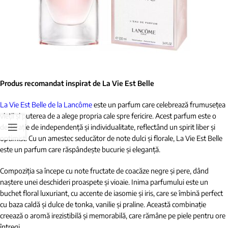
Produs recomandat inspirat de La Vie Est Belle
L
a
Vie Est Belle de la Lancôme
este un parfum care celebrează frumusețea
vieții și puterea de a alege propria cale spre fericire. Acest parfum este o
declarație de independență și individualitate, reflectând un spirit liber și
optimist. Cu un amestec seducător de note dulci și florale, La Vie Est Belle
este un parfum care răspândește bucurie și eleganță.
Compoziția sa începe cu note fructate de coacăze negre și pere, dând
naștere unei deschideri proaspete și vioaie. Inima parfumului este un
buchet floral luxuriant, cu accente de iasomie și iris, care se îmbină perfect
cu baza caldă și dulce de tonka, vanilie și praline. Această combinație
creează o aromă irezistibilă și memorabilă, care rămâne pe piele pentru ore
întregi.