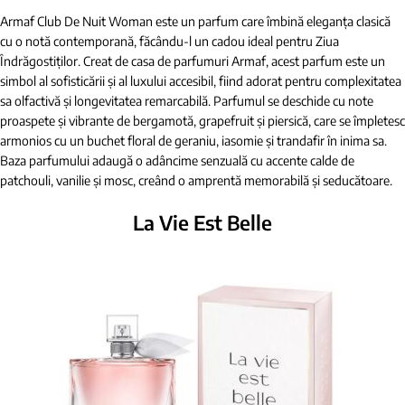
Armaf Club De Nuit Woman este un parfum care îmbină eleganța clasică
cu o notă contemporană, făcându-l un cadou ideal pentru Ziua
Îndrăgostiților. Creat de casa de parfumuri Armaf, acest parfum este un
simbol al sofisticării și al luxului accesibil, fiind adorat pentru complexitatea
sa olfactivă și longevitatea remarcabilă. Parfumul se deschide cu note
proaspete și vibrante de bergamotă, grapefruit și piersică, care se împletesc
armonios cu un buchet floral de geraniu, iasomie și trandafir în inima sa.
Baza parfumului adaugă o adâncime senzuală cu accente calde de
patchouli, vanilie și mosc, creând o amprentă memorabilă și seducătoare.
La Vie Est Belle