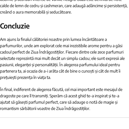
calde de lemn de cedru și cashmeran, care adaugă adâncime și persistență,
creând o aura memorabilă și seducătoare.
Concluzie
Am ajuns la finalul călătoriei noastre prin lumea încântătoare a
parfumurilor, unde am explorat cele mai irezistibile arome pentru a găsi
cadoul perfect de Ziua Îndrăgostiților. Fiecare dintre cele zece parfumuri
selectate reprezintă mai mult decât un simplu cadou; ele sunt expresii ale
pasiunii, eleganței și personalității. În alegerea parfumului ideal pentru
partenera ta, ai ocazia de a-i arăta cât de bine o cunoști și cât de mult îi
prețuiești prezența în viața ta.
În final, indiferent de alegerea făcută, cel mai important este mesajul de
dragoste pe care îl transmiți. Sperăm că acest ghid te-a inspirat și te-a
ajutat să găsești parfumul perfect, care să adauge o notă de magie și
romantism sărbătorii voastre de Ziua Îndrăgostiților.