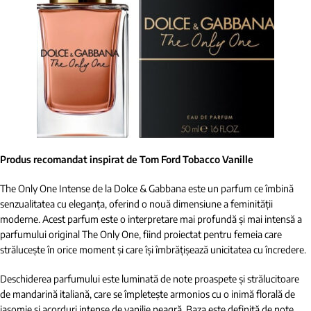
Produs recomandat inspirat de Tom Ford Tobacco Vanille
The Only One Intense de la Dolce & Gabbana este un parfum ce îmbină
senzualitatea cu eleganța, oferind o nouă dimensiune a feminității
moderne. Acest parfum este o interpretare mai profundă și mai intensă a
parfumului original The Only One, fiind proiectat pentru femeia care
strălucește în orice moment și care își îmbrățișează unicitatea cu încredere.
Deschiderea parfumului este luminată de note proaspete și strălucitoare
de mandarină italiană, care se împletește armonios cu o inimă florală de
iasomie și acorduri intense de vanilie neagră. Baza este definită de note