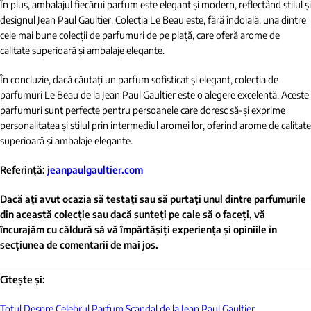
În plus, ambalajul fiecărui parfum este elegant și modern, reflectând stilul și
designul Jean Paul Gaultier. Colecția Le Beau este, fără îndoială, una dintre
cele mai bune colecții de parfumuri de pe piață, care oferă arome de
calitate superioară și ambalaje elegante.
În concluzie, dacă căutați un parfum sofisticat și elegant, colecția de
parfumuri Le Beau de la Jean Paul Gaultier este o alegere excelentă. Aceste
parfumuri sunt perfecte pentru persoanele care doresc să-și exprime
personalitatea și stilul prin intermediul aromei lor, oferind arome de calitate
superioară și ambalaje elegante.
Referință:
jeanpaulgaultier.com
Dacă ați avut ocazia să testați sau să purtați unul dintre parfumurile
din această colecție sau dacă sunteți pe cale să o faceți, vă
încurajăm cu căldură să vă împărtășiți experiența și opiniile în
secțiunea de comentarii de mai jos.
Citește și:
Totul Despre Celebrul Parfum Scandal de la Jean Paul Gaultier