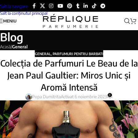
Salt la navigare
Salt la conținutul principal
MENIU
Blog
Acasă
/
General
GENERAL
,
PARFUMURI PENTRU BARBATI
Colecția de Parfumuri Le Beau de la
Jean Paul Gaultier: Miros Unic și
Aromă Intensă
0
Popa Dumitrita
Activat 6 noiembrie 2023