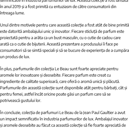
semnificativ în industria parfumurilor de lux. Această colecție a fost lansată
în anul 2019 și a fost primită cu entuziasm de către consumatorii din
întreaga lume.
Unul dintre motivele pentru care această colecție a fost atât de bine primită
este datorită ambalajului unic și inovator. Fiecare sticluță de parfum este
proiectată pentru a arăta ca un bust masculin, cu o cutie de cadou care
arată ca o cutie de bijuterii. Această prezentare a produsului îi face pe
consumatori să se simtă speciali și să se bucure de experiența de a cumpăra
un produs de lux.
În plus, parfumurile din colecția Le Beau sunt foarte apreciate pentru
aromele lor inovatoare și deosebite. Fiecare parfum este creat cu
ingrediente de calitate superioară, care oferă o aromă unică și plăcută.
Parfumurile din această colecție sunt disponibile atât pentru bărbați, cât și
pentru femei, astfel încât oricine poate găsi un parfum care să se
potrivească gustului lor.
În concluzie, colecția de parfumuri Le Beau de la Jean Paul Gaultier a avut
un impact semnificativ în industria parfumurilor de lux. Ambalajul inovator
și aromele deosebite au făcut ca această colecție să fie foarte apreciată de