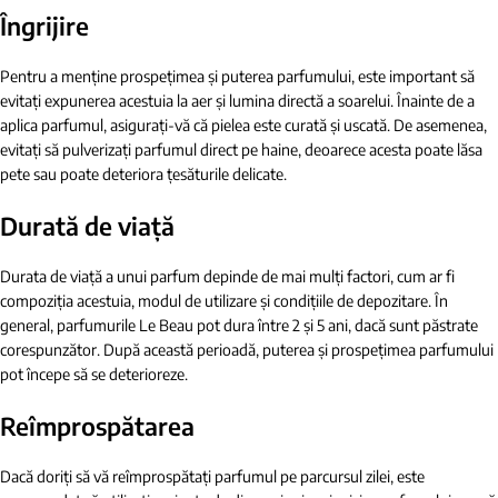
Îngrijire
Pentru a menține prospețimea și puterea parfumului, este important să
evitați expunerea acestuia la aer și lumina directă a soarelui. Înainte de a
aplica parfumul, asigurați-vă că pielea este curată și uscată. De asemenea,
evitați să pulverizați parfumul direct pe haine, deoarece acesta poate lăsa
pete sau poate deteriora țesăturile delicate.
Durată de viață
Durata de viață a unui parfum depinde de mai mulți factori, cum ar fi
compoziția acestuia, modul de utilizare și condițiile de depozitare. În
general, parfumurile Le Beau pot dura între 2 și 5 ani, dacă sunt păstrate
corespunzător. După această perioadă, puterea și prospețimea parfumului
pot începe să se deterioreze.
Reîmprospătarea
Dacă doriți să vă reîmprospătați parfumul pe parcursul zilei, este