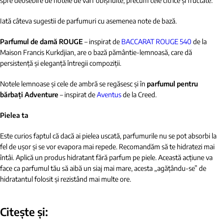
spre deosebire de notele de vârf obișnuite, precum cele citrice și fructate.
Iată câteva sugestii de parfumuri cu asemenea note de bază.
Parfumul de damă ROUGE
– inspirat de
BACCARAT ROUGE 540
de la
Maison Francis Kurkdjian, are o bază pământie-lemnoasă, care dă
persistență și eleganță întregii compoziții.
Notele lemnoase și cele de ambră se regăsesc și în
parfumul pentru
bărbați Adventure
– inspirat de
Aventus
de la Creed.
Pielea ta
Este curios faptul că dacă ai pielea uscată, parfumurile nu se pot absorbi la
fel de ușor și se vor evapora mai repede. Recomandăm să te hidratezi mai
întâi. Aplică un produs hidratant fără parfum pe piele. Această acțiune va
face ca parfumul tău să aibă un siaj mai mare, acesta
„
agățându-se
”
de
hidratantul folosit și rezistând mai multe ore.
Citește și: