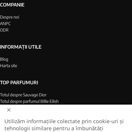
COMPANIE
Despre noi
ANPC
ODR
INFORMAȚII UTILE
Blog
Harta site
TOP PARFUMURI
Totul despre Sauvage Dior
Totul despre parfumul Billie Eilish
Top 25 parfumuri barbati
Top 25 parfumuri dame
Utilizăm informațiile colectate prin cookie-uri și
Colagen Marin Hidrolizat
tehnologii similare pentru a îmbunătăți
Cel mai bun colagen de pe piata