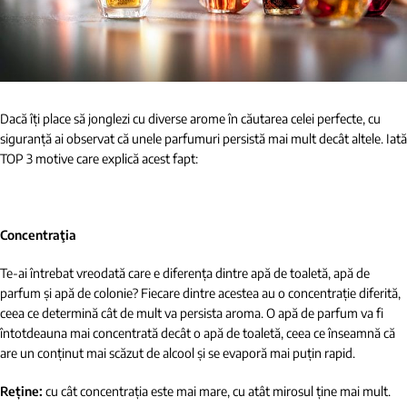
Dacă îți place să jonglezi cu diverse arome în căutarea celei perfecte, cu
siguranță ai observat că unele parfumuri persistă mai mult decât altele. Iată
TOP 3 motive care explică acest fapt:
Concentraţia
Te-ai întrebat vreodată care e diferența dintre apă de toaletă, apă de
parfum și apă de colonie? Fiecare dintre acestea au o concentrație diferită,
ceea ce determină cât de mult va persista aroma. O apă de parfum va fi
întotdeauna mai concentrată decât o apă de toaletă, ceea ce înseamnă că
are un conținut mai scăzut de alcool și se evaporă mai puțin rapid.
Reține:
cu cât concentrația este mai mare, cu atât mirosul ține mai mult.