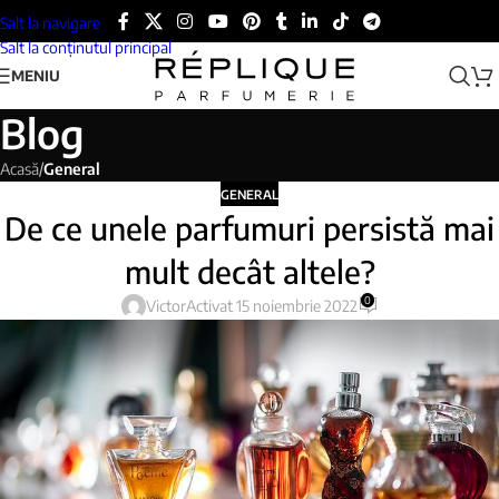
Salt la navigare
Salt la conținutul principal
MENIU
Blog
Acasă
/
General
GENERAL
De ce unele parfumuri persistă mai
mult decât altele?
0
Victor
Activat 15 noiembrie 2022