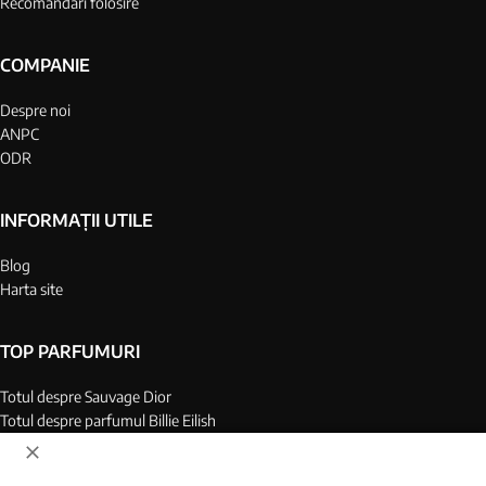
Recomandări folosire
COMPANIE
Despre noi
ANPC
ODR
INFORMAȚII UTILE
Blog
Harta site
TOP PARFUMURI
Totul despre Sauvage Dior
Totul despre parfumul Billie Eilish
Top 25 parfumuri barbati
Top 25 parfumuri dame