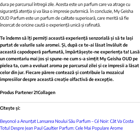
dura pe parcursul întregii zile. Acesta este un parfum care va atrage cu
siguranță atenția și va lăsa o impresie puternică. În concluzie, My Geisha
OUD Parfum este un parfum de calitate superioară, care merită să fie
încercat de oricine caută o experiență unică și rafinată.
Te îndemn să îți permiți această experiență senzorială și să te lași
purtat de valurile sale aromei. Și, după ce te-ai lăsat învăluit de
această capodoperă parfumată, împărtășește-ne experiența ta! Lasă
un comentariu mai jos și spune-ne cum s-a simțit My Geisha OUD pe
pielea ta, cum a evoluat aroma pe parcursul zilei și ce impresii a lăsat
celor din jur. Fiecare părere contează și contribuie la mozaicul
impresiilor despre această creație olfactivă de excepție.
Produs Partener 21Collagen
Citește și:
Beyoncé a Anunțat Lansarea Noului Său Parfum – Cé Noir: Cât Va Costa
Totul Despre Jean Paul Gaultier Parfum: Cele Mai Populare Arome