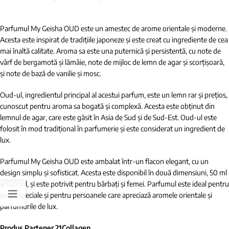
Parfumul My Geisha OUD este un amestec de arome orientale și moderne.
Acesta este inspirat de tradițiile japoneze și este creat cu ingrediente de cea
mai înaltă calitate. Aroma sa este una puternică și persistentă, cu note de
vârf de bergamotă și lămâie, note de mijloc de lemn de agar și scorțișoară,
și note de bază de vanilie și mosc.
Oud-ul, ingredientul principal al acestui parfum, este un lemn rar și prețios,
cunoscut pentru aroma sa bogată și complexă. Acesta este obținut din
lemnul de agar, care este găsit în Asia de Sud și de Sud-Est. Oud-ul este
folosit în mod tradițional în parfumerie și este considerat un ingredient de
lux.
Parfumul My Geisha OUD este ambalat într-un flacon elegant, cu un
design simplu și sofisticat. Acesta este disponibil în două dimensiuni, 50 ml
și 100 ml, și este potrivit pentru bărbați și femei. Parfumul este ideal pentru
ocazii speciale și pentru persoanele care apreciază aromele orientale și
parfumurile de lux.
Produs Partener 21Collagen