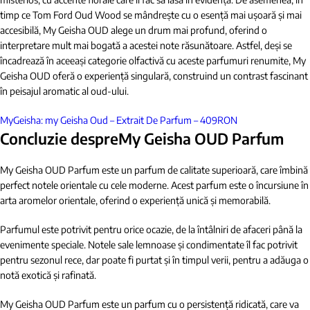
timp ce Tom Ford Oud Wood se mândrește cu o esență mai ușoară și mai
accesibilă, My Geisha OUD alege un drum mai profund, oferind o
interpretare mult mai bogată a acestei note răsunătoare. Astfel, deși se
încadrează în aceeași categorie olfactivă cu aceste parfumuri renumite, My
Geisha OUD oferă o experiență singulară, construind un contrast fascinant
în peisajul aromatic al oud-ului.
MyGeisha: my Geisha Oud – Extrait De Parfum – 409RON
Concluzie despreMy Geisha OUD Parfum
My Geisha OUD Parfum este un parfum de calitate superioară, care îmbină
perfect notele orientale cu cele moderne. Acest parfum este o încursiune în
arta aromelor orientale, oferind o experiență unică și memorabilă.
Parfumul este potrivit pentru orice ocazie, de la întâlniri de afaceri până la
evenimente speciale. Notele sale lemnoase și condimentate îl fac potrivit
pentru sezonul rece, dar poate fi purtat și în timpul verii, pentru a adăuga o
notă exotică și rafinată.
My Geisha OUD Parfum este un parfum cu o persistență ridicată, care va