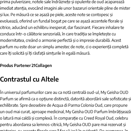
prima pulverizare, notele sale îndrăznețe și opulente de oud acaparează
imediat atenția, evocând imagini ale unor bazaruri orientale pline de mister
și lux. Pe măsură ce se așază pe piele, aceste note se contopesc și
evoluează, oferind un fundal bogat pe care se așază accentele florale și
citrice, aducând un echilibru inesperat, dar fascinant. Fiecare inhalare te
conduce într-o călătorie senzorială, în care tradiția se împletește cu
modernitatea, creând o armonie perfectă și o impresie durabilă. Acest
parfum nu este doar un simplu amestec de note, ci o experiență completă
care îți solicită și îți răsfață simțurile în egală măsură.
Produs Partener 21Collagen
Contrastul cu Altele
În universul parfumurilor care au ca notă centrală oud-ul, My Geisha OUD
Parfum se afirmă ca o opțiune distinctă, datorită abordării sale sofisticate și
echilibrate. Spre deosebire de Acqua di Parma Colonia Oud, care propune
un oud mai curat, aproape medicinal, My Geisha OUD Parfum îmbrățișează
o latură mai caldă și complexă. În comparație cu Creed Royal Oud, celebru
pentru abordarea sa lemnos-citrică, My Geisha OUD pare mai rezervat și
misterios, cu accente florale care îl fac să iasă în evidență. De asemenea, în