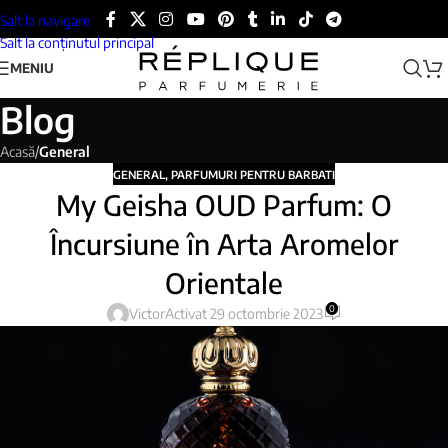
Salt la navigare
Salt la conținutul principal
MENIU
Blog
Acasă
/
General
GENERAL
,
PARFUMURI PENTRU BARBATI
My Geisha OUD Parfum: O
Încursiune în Arta Aromelor
Orientale
0
Victor
Activat 29 octombrie 2023