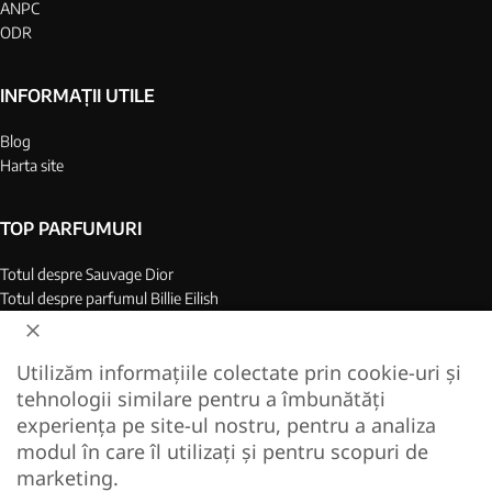
ANPC
ODR
INFORMAȚII UTILE
Blog
Harta site
TOP PARFUMURI
Totul despre Sauvage Dior
Totul despre parfumul Billie Eilish
Top 25 parfumuri barbati
Top 25 parfumuri dame
Utilizăm informațiile colectate prin cookie-uri și
Colagen Marin Hidrolizat
tehnologii similare pentru a îmbunătăți
Cel mai bun colagen de pe piata
experiența pe site-ul nostru, pentru a analiza
modul în care îl utilizați și pentru scopuri de
2022-2024 replique.ro — magazin on-line de parfumuri pentru dame si barbati. Toate
marketing.
drepturile rezervate. Livrare in toata Romania!
Creare magazin online - EcomPro.