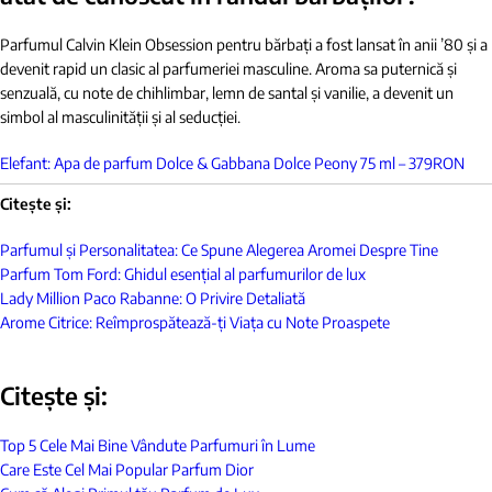
Parfumul Calvin Klein Obsession pentru bărbați a fost lansat în anii ’80 și a
devenit rapid un clasic al parfumeriei masculine. Aroma sa puternică și
senzuală, cu note de chihlimbar, lemn de santal și vanilie, a devenit un
simbol al masculinității și al seducției.
Elefant: Apa de parfum Dolce & Gabbana Dolce Peony 75 ml – 379RON
Citește și:
Parfumul și Personalitatea: Ce Spune Alegerea Aromei Despre Tine
Parfum Tom Ford: Ghidul esențial al parfumurilor de lux
Lady Million Paco Rabanne: O Privire Detaliată
Arome Citrice: Reîmprospătează-ți Viața cu Note Proaspete
Citește și:
Top 5 Cele Mai Bine Vândute Parfumuri în Lume
Care Este Cel Mai Popular Parfum Dior