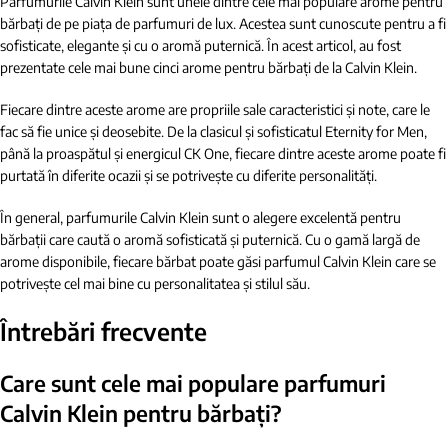
Parfumurile Calvin Klein sunt unele dintre cele mai populare arome pentru
bărbați de pe piața de parfumuri de lux. Acestea sunt cunoscute pentru a fi
sofisticate, elegante și cu o aromă puternică. În acest articol, au fost
prezentate cele mai bune cinci arome pentru bărbați de la Calvin Klein.
Fiecare dintre aceste arome are propriile sale caracteristici și note, care le
fac să fie unice și deosebite. De la clasicul și sofisticatul Eternity for Men,
până la proaspătul și energicul CK One, fiecare dintre aceste arome poate fi
purtată în diferite ocazii și se potrivește cu diferite personalități.
În general, parfumurile Calvin Klein sunt o alegere excelentă pentru
bărbații care caută o aromă sofisticată și puternică. Cu o gamă largă de
arome disponibile, fiecare bărbat poate găsi parfumul Calvin Klein care se
potrivește cel mai bine cu personalitatea și stilul său.
Întrebări frecvente
Care sunt cele mai populare parfumuri
Calvin Klein pentru bărbați?