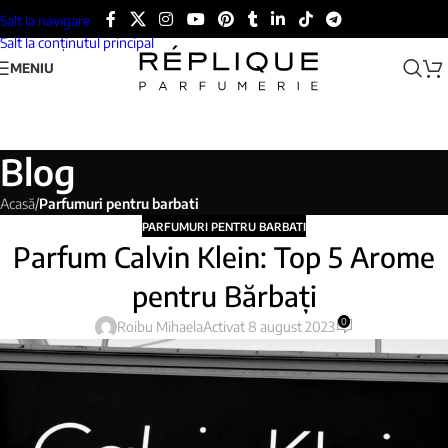
Salt la navigare
Salt la conținutul principal
MENIU
Blog
Acasă
/
Parfumuri pentru barbati
PARFUMURI PENTRU BARBATI
Parfum Calvin Klein: Top 5 Arome
pentru Bărbați
0
Roibu Mihaela
Activat 8 august 2023