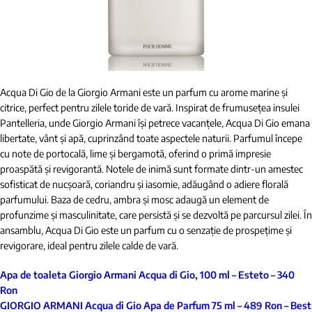
Acqua Di Gio de la Giorgio Armani este un parfum cu arome marine și
citrice, perfect pentru zilele toride de vară. Inspirat de frumusețea insulei
Pantelleria, unde Giorgio Armani își petrece vacanțele, Acqua Di Gio emana
libertate, vânt și apă, cuprinzând toate aspectele naturii. Parfumul începe
cu note de portocală, lime și bergamotă, oferind o primă impresie
proaspătă și revigorantă. Notele de inimă sunt formate dintr-un amestec
sofisticat de nucșoară, coriandru și iasomie, adăugând o adiere florală
parfumului. Baza de cedru, ambra și mosc adaugă un element de
profunzime și masculinitate, care persistă și se dezvoltă pe parcursul zilei. În
ansamblu, Acqua Di Gio este un parfum cu o senzație de prospețime și
revigorare, ideal pentru zilele calde de vară.
Apa de toaleta Giorgio Armani Acqua di Gio, 100 ml – Esteto – 340
Ron
GIORGIO ARMANI Acqua di Gio Apa de Parfum 75 ml – 489 Ron – Best