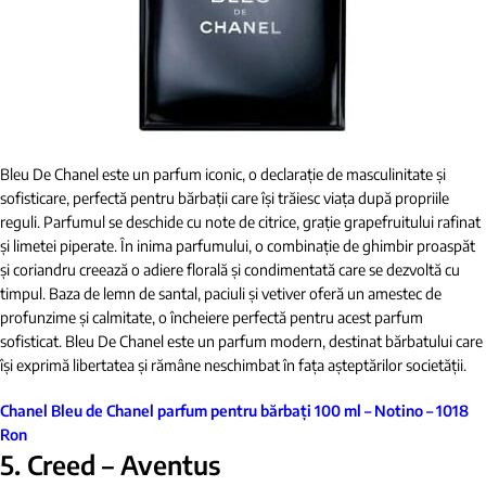
Bleu De Chanel este un parfum iconic, o declarație de masculinitate și
sofisticare, perfectă pentru bărbații care își trăiesc viața după propriile
reguli. Parfumul se deschide cu note de citrice, grație grapefruitului rafinat
și limetei piperate. În inima parfumului, o combinație de ghimbir proaspăt
și coriandru creează o adiere florală și condimentată care se dezvoltă cu
timpul. Baza de lemn de santal, paciuli și vetiver oferă un amestec de
profunzime și calmitate, o încheiere perfectă pentru acest parfum
sofisticat. Bleu De Chanel este un parfum modern, destinat bărbatului care
își exprimă libertatea și rămâne neschimbat în fața așteptărilor societății.
Chanel Bleu de Chanel parfum pentru bărbați 100 ml – Notino – 1018
Ron
5. Creed – Aventus