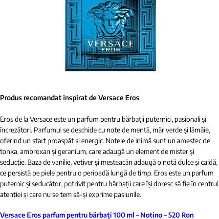
Produs recomandat inspirat de Versace Eros
Eros de la Versace este un parfum pentru bărbații puternici, pasionali și
încrezători. Parfumul se deschide cu note de mentă, măr verde și lămâie,
oferind un start proaspăt și energic. Notele de inimă sunt un amestec de
tonka, ambroxan și geranium, care adaugă un element de mister și
seducție. Baza de vanilie, vetiver și mesteacăn adaugă o notă dulce și caldă,
ce persistă pe piele pentru o perioadă lungă de timp. Eros este un parfum
puternic și seducător, potrivit pentru bărbații care își doresc să fie în centrul
atenției și care nu se tem să-și exprime pasiunile.
Versace Eros parfum pentru bărbați 100 ml – Notino – 520 Ron