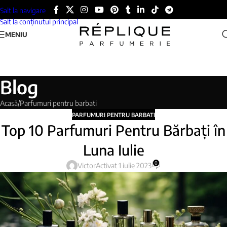
Salt la navigare
Salt la conținutul principal
MENIU
Blog
Acasă
Parfumuri pentru barbati
PARFUMURI PENTRU BARBATI
Top 10 Parfumuri Pentru Bărbați în
Luna Iulie
0
Victor
Activat 1 iulie 2023