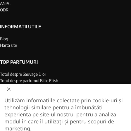
ANPC
ODR
INFORMAȚII UTILE
Blog
Harta site
TOP PARFUMURI
Totul despre Sauvage Dior
Totul despre parfumul Billie Eilish
Top 25 parfumuri barbati
Top 25 parfumuri dame
Utilizăm informațiile colectate prin cookie-uri și
Colagen Marin Hidrolizat
tehnologii similare pentru a îmbunătăți
Cel mai bun colagen de pe piata
experiența pe site-ul nostru, pentru a analiza
modul în care îl utilizați și pentru scopuri de
2022-2024 replique.ro — magazin on-line de parfumuri pentru dame si barbati. Toate
marketing.
drepturile rezervate. Livrare in toata Romania!
Creare magazin online - EcomPro.