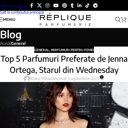
Salt la navigare
Salt la conținutul principal
MENIU
Blog
Acasă
/
General
GENERAL
,
PARFUMURI PENTRU FEMEI
Top 5 Parfumuri Preferate de Jenna
Ortega, Starul din Wednesday
0
Roibu Mihaela
Activat 3 septembrie 2023