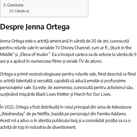
Concluzie
Citește și:
Despre Jenna Ortega
Jenna Ortega este o actriță americană în vârstă de 20 de ani, cunoscută
pentru rolurile sale în serialele TV Disney Channel, cum ar fi „Stuck in the
Middle” și „Elena of Avalor”. Ea a început cariera sa de actorie la vârsta de 9
ani și a apărut în numeroase filme și seriale TV de atunci.
Ortega a primit recenzii elogioase pentru rolurile sale, fiind descrisă ca fiind
o actriță talentată și versatilă, capabilă să aducă emoție și profunzime
personajelor sale. Ea este, de asemenea, cunoscută pentru activismul său,
susținând mișcările Black Lives Matter și March for Our Lives.
În 2022, Ortega a fost distribuită în rolul principal din seria de televiziune
„Wednesday” de pe Netflix, bazată pe personajul din Familia Addams.
Acest rol a adus-o în atenția publicului larg și a consolidat poziția sa ca o
actriță de top în industria de divertisment.