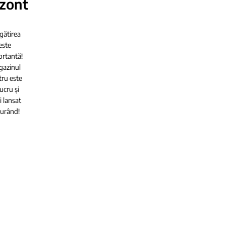
izont
gătirea
este
rtantă!
azinul
tru este
lucru și
i lansat
curând!