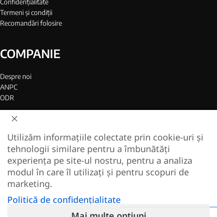
Confidențialitate
Termeni și condiții
Recomandări folosire
COMPANIE
Despre noi
ANPC
ODR
INFORMAȚII UTILE
Utilizăm informațiile colectate prin cookie-uri și
tehnologii similare pentru a îmbunătăți
Blog
experiența pe site-ul nostru, pentru a analiza
Harta site
modul în care îl utilizați și pentru scopuri de
marketing.
TOP PARFUMURI
Politică de confidențialitate
Mai multe opțiuni
Totul despre Sauvage Dior