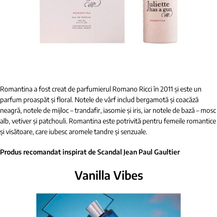
Romantina a fost creat de parfumierul Romano Ricci în 2011 și este un
parfum proaspăt și floral. Notele de vârf includ bergamotă și coacăză
neagră, notele de mijloc – trandafir, iasomie și iris, iar notele de bază – mosc
alb, vetiver și patchouli. Romantina este potrivită pentru femeile romantice
și visătoare, care iubesc aromele tandre și senzuale.
Produs recomandat inspirat de Scandal Jean Paul Gaultier
Vanilla Vibes