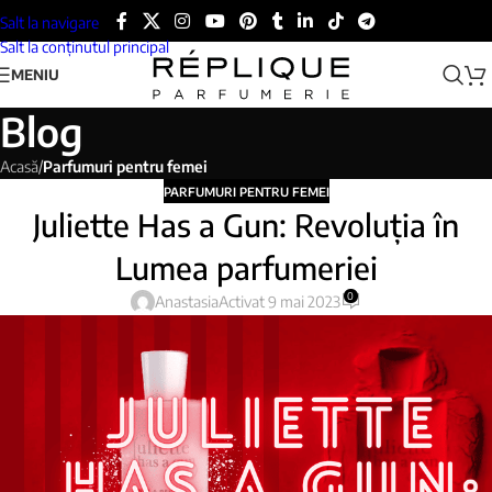
Salt la navigare
Salt la conținutul principal
MENIU
Blog
Acasă
/
Parfumuri pentru femei
PARFUMURI PENTRU FEMEI
Juliette Has a Gun: Revoluția în
Lumea parfumeriei
0
Anastasia
Activat 9 mai 2023