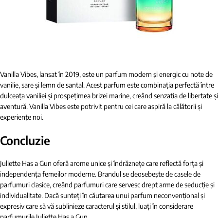
Vanilla Vibes, lansat în 2019, este un parfum modern și energic cu note de
vanilie, sare și lemn de santal. Acest parfum este combinația perfectă între
dulceața vaniliei și prospețimea brizei marine, creând senzația de libertate și
aventură. Vanilla Vibes este potrivit pentru cei care aspiră la călătorii și
experiențe noi.
Concluzie
Juliette Has a Gun oferă arome unice și îndrăznețe care reflectă forța și
independența femeilor moderne. Brandul se deosebește de casele de
parfumuri clasice, creând parfumuri care servesc drept arme de seducție și
individualitate. Dacă sunteți în căutarea unui parfum neconvențional și
expresiv care să vă sublinieze caracterul și stilul, luați în considerare
parfumurile Juliette Has a Gun.