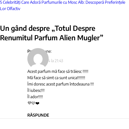
5 Celebrități Care Adoră Parfumurile cu Mosc Alb: Descoperă Preferințele
Lor Olfactiv
Un gând despre „
Totul Despre
Renumitul Parfum Alien Mugler
”
Preda
spune:
16 iunie 2024 la 21:43
Acest parfum mă face să trăiesc !!!!!
Mă face să simt ca sunt unica!!!!!!!
Îmi doresc acest parfum întodeauna !!!
Îl iubesc!!!
Îl ador!!!!
💜🩷❤️
RĂSPUNDE