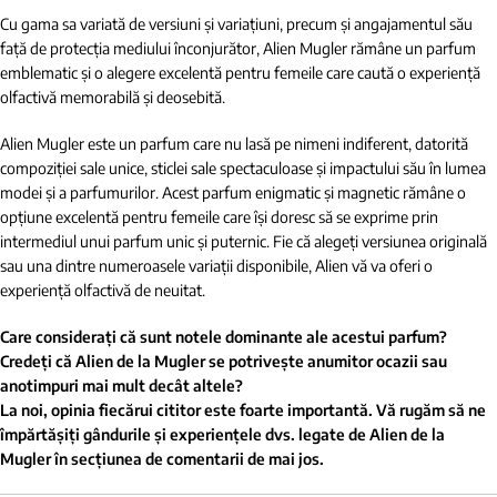
Cu gama sa variată de versiuni și variațiuni, precum și angajamentul său
față de protecția mediului înconjurător, Alien Mugler rămâne un parfum
emblematic și o alegere excelentă pentru femeile care caută o experiență
olfactivă memorabilă și deosebită.
Alien Mugler este un parfum care nu lasă pe nimeni indiferent, datorită
compoziției sale unice, sticlei sale spectaculoase și impactului său în lumea
modei și a parfumurilor. Acest parfum enigmatic și magnetic rămâne o
opțiune excelentă pentru femeile care își doresc să se exprime prin
intermediul unui parfum unic și puternic. Fie că alegeți versiunea originală
sau una dintre numeroasele variații disponibile, Alien vă va oferi o
experiență olfactivă de neuitat.
Care considerați că sunt notele dominante ale acestui parfum?
Credeți că Alien de la Mugler se potrivește anumitor ocazii sau
anotimpuri mai mult decât altele?
La noi, opinia fiecărui cititor este foarte importantă. Vă rugăm să ne
împărtășiți gândurile și experiențele dvs. legate de Alien de la
Mugler în secțiunea de comentarii de mai jos.