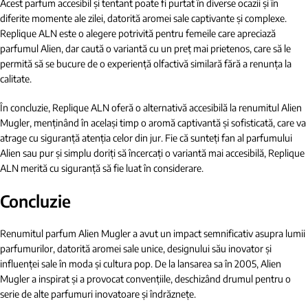
Acest parfum accesibil și tentant poate fi purtat în diverse ocazii și în
diferite momente ale zilei, datorită aromei sale captivante și complexe.
Replique ALN este o alegere potrivită pentru femeile care apreciază
parfumul Alien, dar caută o variantă cu un preț mai prietenos, care să le
permită să se bucure de o experiență olfactivă similară fără a renunța la
calitate.
În concluzie, Replique ALN oferă o alternativă accesibilă la renumitul Alien
Mugler, menținând în același timp o aromă captivantă și sofisticată, care va
atrage cu siguranță atenția celor din jur. Fie că sunteți fan al parfumului
Alien sau pur și simplu doriți să încercați o variantă mai accesibilă, Replique
ALN merită cu siguranță să fie luat în considerare.
Concluzie
Renumitul parfum Alien Mugler a avut un impact semnificativ asupra lumii
parfumurilor, datorită aromei sale unice, designului său inovator și
influenței sale în moda și cultura pop. De la lansarea sa în 2005, Alien
Mugler a inspirat și a provocat convențiile, deschizând drumul pentru o
serie de alte parfumuri inovatoare și îndrăznețe.