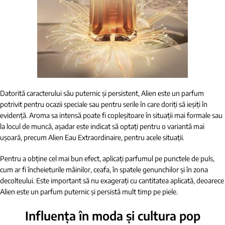
Datorită caracterului său puternic și persistent, Alien este un parfum
potrivit pentru ocazii speciale sau pentru serile în care doriți să ieșiți în
evidență. Aroma sa intensă poate fi copleșitoare în situații mai formale sau
la locul de muncă, așadar este indicat să optați pentru o variantă mai
ușoară, precum Alien Eau Extraordinaire, pentru acele situații.
Pentru a obține cel mai bun efect, aplicați parfumul pe punctele de puls,
cum ar fi încheieturile mâinilor, ceafa, în spatele genunchilor și în zona
decolteului. Este important să nu exagerați cu cantitatea aplicată, deoarece
Alien este un parfum puternic și persistă mult timp pe piele.
Influența în moda și cultura pop