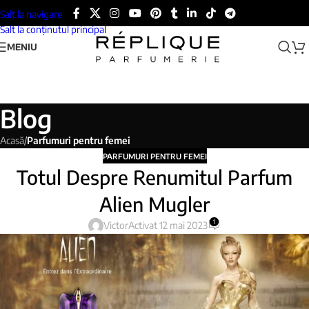
Salt la navigare
Salt la conținutul principal
MENIU
Blog
Acasă
/
Parfumuri pentru femei
PARFUMURI PENTRU FEMEI
Totul Despre Renumitul Parfum
Alien Mugler
1
Victor
Activat 12 mai 2023