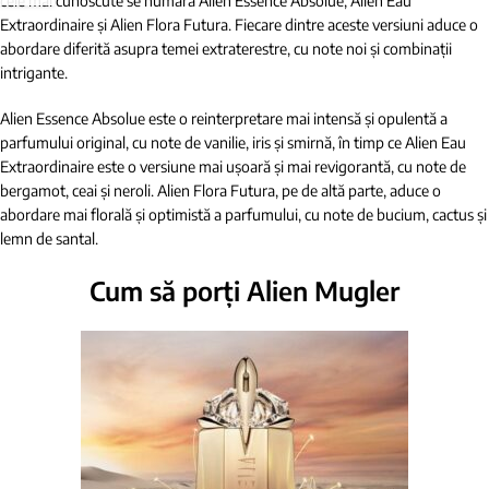
cele mai cunoscute se numără Alien Essence Absolue, Alien Eau
Extraordinaire și Alien Flora Futura. Fiecare dintre aceste versiuni aduce o
abordare diferită asupra temei extraterestre, cu note noi și combinații
intrigante.
Alien Essence Absolue este o reinterpretare mai intensă și opulentă a
parfumului original, cu note de vanilie, iris și smirnă, în timp ce Alien Eau
Extraordinaire este o versiune mai ușoară și mai revigorantă, cu note de
bergamot, ceai și neroli. Alien Flora Futura, pe de altă parte, aduce o
abordare mai florală și optimistă a parfumului, cu note de bucium, cactus și
lemn de santal.
Cum să porți Alien Mugler