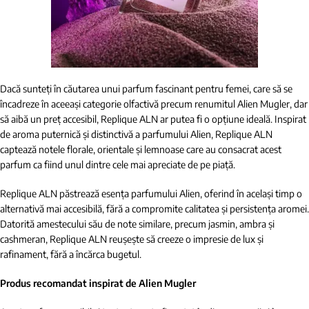
Dacă sunteți în căutarea unui parfum fascinant pentru femei, care să se
încadreze în aceeași categorie olfactivă precum renumitul Alien Mugler, dar
să aibă un preț accesibil, Replique ALN ar putea fi o opțiune ideală. Inspirat
de aroma puternică și distinctivă a parfumului Alien, Replique ALN
captează notele florale, orientale și lemnoase care au consacrat acest
parfum ca fiind unul dintre cele mai apreciate de pe piață.
Replique ALN păstrează esența parfumului Alien, oferind în același timp o
alternativă mai accesibilă, fără a compromite calitatea și persistența aromei.
Datorită amestecului său de note similare, precum jasmin, ambra și
cashmeran, Replique ALN reușește să creeze o impresie de lux și
rafinament, fără a încărca bugetul.
Produs recomandat inspirat de Alien Mugler