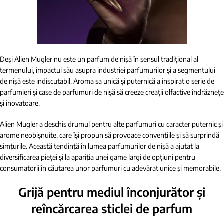
Deși Alien Mugler nu este un parfum de nișă în sensul tradițional al
termenului, impactul său asupra industriei parfumurilor și a segmentului
de nișă este indiscutabil. Aroma sa unică și puternică a inspirat o serie de
parfumieri și case de parfumuri de nișă să creeze creații olfactive îndrăznețe
și inovatoare.
Alien Mugler a deschis drumul pentru alte parfumuri cu caracter puternic și
arome neobișnuite, care își propun să provoace convențiile și să surprindă
simțurile. Această tendință în lumea parfumurilor de nișă a ajutat la
diversificarea pieței și la apariția unei game largi de opțiuni pentru
consumatorii în căutarea unor parfumuri cu adevărat unice și memorabile.
Grijă pentru mediul înconjurător și
reîncărcarea sticlei de parfum