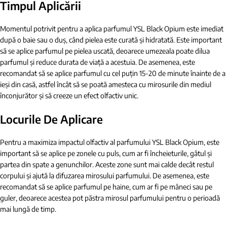
Timpul Aplicării
Momentul potrivit pentru a aplica parfumul YSL Black Opium este imediat
după o baie sau o duș, când pielea este curată și hidratată. Este important
să se aplice parfumul pe pielea uscată, deoarece umezeala poate dilua
parfumul și reduce durata de viață a acestuia. De asemenea, este
recomandat să se aplice parfumul cu cel puțin 15-20 de minute înainte de a
ieși din casă, astfel încât să se poată amesteca cu mirosurile din mediul
înconjurător și să creeze un efect olfactiv unic.
Locurile De Aplicare
Pentru a maximiza impactul olfactiv al parfumului YSL Black Opium, este
important să se aplice pe zonele cu puls, cum ar fi încheieturile, gâtul și
partea din spate a genunchilor. Aceste zone sunt mai calde decât restul
corpului și ajută la difuzarea mirosului parfumului. De asemenea, este
recomandat să se aplice parfumul pe haine, cum ar fi pe mâneci sau pe
guler, deoarece acestea pot păstra mirosul parfumului pentru o perioadă
mai lungă de timp.