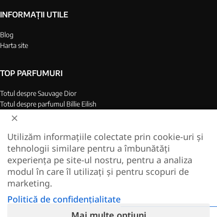
INFORMAȚII UTILE
Blog
Harta site
TOP PARFUMURI
Totul despre Sauvage Dior
Totul despre parfumul Billie Eilish
Top 25 parfumuri barbati
Top 25 parfumuri dame
Utilizăm informațiile colectate prin cookie-uri și
Colagen Marin Hidrolizat
tehnologii similare pentru a îmbunătăți
Cel mai bun colagen de pe piata
experiența pe site-ul nostru, pentru a analiza
modul în care îl utilizați și pentru scopuri de
2022-2024 replique.ro — magazin on-line de parfumuri pentru dame si barbati. Toate
marketing.
drepturile rezervate. Livrare in toata Romania!
Creare magazin online - EcomPro.
Politică de confidențialitate
Mai multe opțiuni