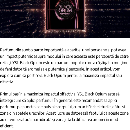
Parfumurile sunt o parte importantă a apariției unei persoane și pot avea
un impact puternic asupra modului în care aceasta este percepută de către
ceilalți. YSL Black Opium este un parfum popular care a câștigat o mulțime
de fani datorită aromei sale puternice și senzuale. În acest articol, vom
explora cum să porți YSL Black Opium pentru a maximiza impactul său
olfactiv.
Primul pas în a maximiza impactul olfactiv al YSL Black Opium este să
înțelegi cum să aplici parfumul. În general, este recomandat să aplici
parfumul pe punctele de puls ale corpului, cum ar fi încheieturile, gâtul și
zona din spatele urechilor. Acest lucru se datorează faptului că aceste zone
au o temperatură mai ridicată și vor ajuta la difuzarea aromei în mod
eficient.