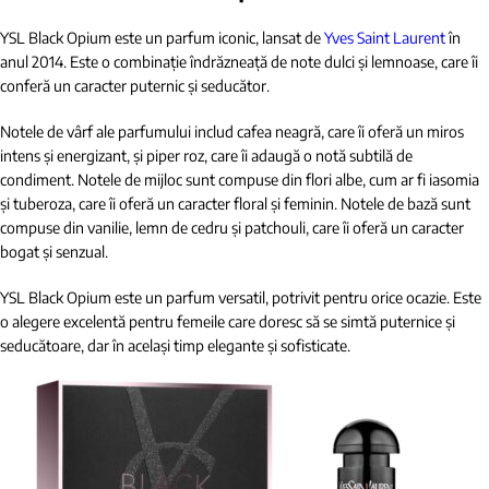
YSL Black Opium este un parfum iconic, lansat de
Yves Saint Laurent
în
anul 2014. Este o combinație îndrăzneață de note dulci și lemnoase, care îi
conferă un caracter puternic și seducător.
Notele de vârf ale parfumului includ cafea neagră, care îi oferă un miros
intens și energizant, și piper roz, care îi adaugă o notă subtilă de
condiment. Notele de mijloc sunt compuse din flori albe, cum ar fi iasomia
și tuberoza, care îi oferă un caracter floral și feminin. Notele de bază sunt
compuse din vanilie, lemn de cedru și patchouli, care îi oferă un caracter
bogat și senzual.
YSL Black Opium este un parfum versatil, potrivit pentru orice ocazie. Este
o alegere excelentă pentru femeile care doresc să se simtă puternice și
seducătoare, dar în același timp elegante și sofisticate.