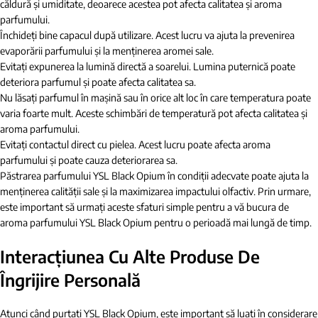
căldură și umiditate, deoarece acestea pot afecta calitatea și aroma
parfumului.
Închideți bine capacul după utilizare. Acest lucru va ajuta la prevenirea
evaporării parfumului și la menținerea aromei sale.
Evitați expunerea la lumină directă a soarelui. Lumina puternică poate
deteriora parfumul și poate afecta calitatea sa.
Nu lăsați parfumul în mașină sau în orice alt loc în care temperatura poate
varia foarte mult. Aceste schimbări de temperatură pot afecta calitatea și
aroma parfumului.
Evitați contactul direct cu pielea. Acest lucru poate afecta aroma
parfumului și poate cauza deteriorarea sa.
Păstrarea parfumului YSL Black Opium în condiții adecvate poate ajuta la
menținerea calității sale și la maximizarea impactului olfactiv. Prin urmare,
este important să urmați aceste sfaturi simple pentru a vă bucura de
aroma parfumului YSL Black Opium pentru o perioadă mai lungă de timp.
Interacțiunea Cu Alte Produse De
Îngrijire Personală
Atunci când purtați YSL Black Opium, este important să luați în considerare