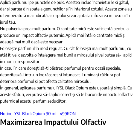
Aplică parfumul pe punctele de puls. Acestea includ încheieturile și gâtul,
dar și partea din spate a genunchilor și în interiorul cotului. Aceste zone au
o temperatură mai ridicată a corpului și vor ajuta la difuzarea mirosului în
jurul tău.
Nu pulveriza prea mult parfum. O cantitate mică este suficientă pentru a
produce un impact olfactiv puternic. Aplică mai întâi o cantitate mică și
adaugă mai mult dacă este necesar.
Folosește parfumul în mod regulat. Cu cât folosești mai mult parfumul, cu
atât îți vei dezvolta o înțelegere mai bună a mirosului și vei putea să-l aplici
în mod corespunzător.
În cazul în care dorești să-ți păstrezi parfumul pentru ocazii speciale,
depozitează-l într-un loc răcoros și întunecat. Lumina și căldura pot
deteriora parfumul și pot afecta calitatea mirosului.
În general, aplicarea parfumului YSL Black Opium este ușoară și simplă. Cu
aceste sfaturi, vei putea să-l aplici corect și să te bucuri de impactul olfactiv
puternic al acestui parfum seducător.
Notino: YSL Black Opium 90 ml – 499RON
Maximizarea Impactului Olfactiv