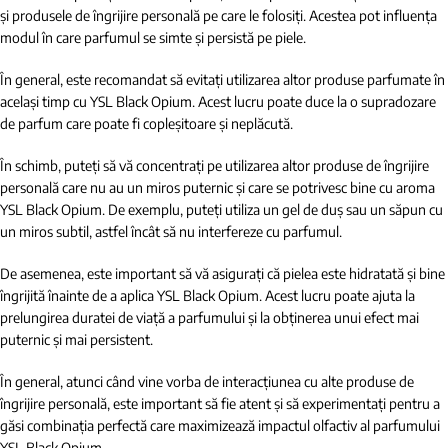
și produsele de îngrijire personală pe care le folosiți. Acestea pot influența
modul în care parfumul se simte și persistă pe piele.
În general, este recomandat să evitați utilizarea altor produse parfumate în
același timp cu YSL Black Opium. Acest lucru poate duce la o supradozare
de parfum care poate fi copleșitoare și neplăcută.
În schimb, puteți să vă concentrați pe utilizarea altor produse de îngrijire
personală care nu au un miros puternic și care se potrivesc bine cu aroma
YSL Black Opium. De exemplu, puteți utiliza un gel de duș sau un săpun cu
un miros subtil, astfel încât să nu interfereze cu parfumul.
De asemenea, este important să vă asigurați că pielea este hidratată și bine
îngrijită înainte de a aplica YSL Black Opium. Acest lucru poate ajuta la
prelungirea duratei de viață a parfumului și la obținerea unui efect mai
puternic și mai persistent.
În general, atunci când vine vorba de interacțiunea cu alte produse de
îngrijire personală, este important să fie atent și să experimentați pentru a
găsi combinația perfectă care maximizează impactul olfactiv al parfumului
YSL Black Opium.