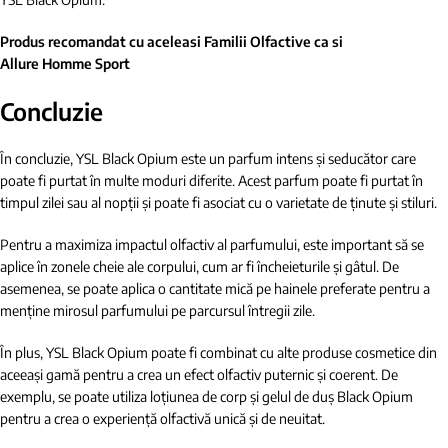
Produs recomandat cu aceleasi Familii Olfactive ca si
Allure Homme Sport
Concluzie
În concluzie, YSL Black Opium este un parfum intens și seducător care
poate fi purtat în multe moduri diferite. Acest parfum poate fi purtat în
timpul zilei sau al nopții și poate fi asociat cu o varietate de ținute și stiluri.
Pentru a maximiza impactul olfactiv al parfumului, este important să se
aplice în zonele cheie ale corpului, cum ar fi încheieturile și gâtul. De
asemenea, se poate aplica o cantitate mică pe hainele preferate pentru a
menține mirosul parfumului pe parcursul întregii zile.
În plus, YSL Black Opium poate fi combinat cu alte produse cosmetice din
aceeași gamă pentru a crea un efect olfactiv puternic și coerent. De
exemplu, se poate utiliza loțiunea de corp și gelul de duș Black Opium
pentru a crea o experiență olfactivă unică și de neuitat.