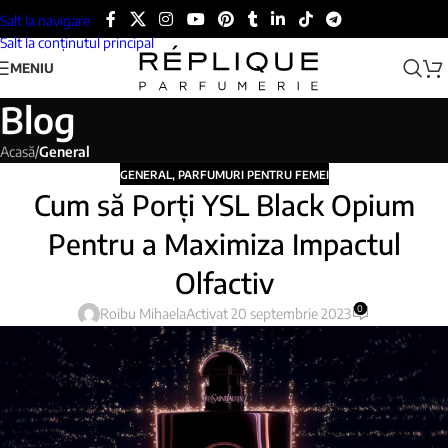
Salt la navigare
Salt la conținutul principal
MENIU
Blog
Acasă
/
General
GENERAL
,
PARFUMURI PENTRU FEMEI
Cum să Porți YSL Black Opium
Pentru a Maximiza Impactul
Olfactiv
0
Roibu Mihaela
Activat 20 septembrie 2023