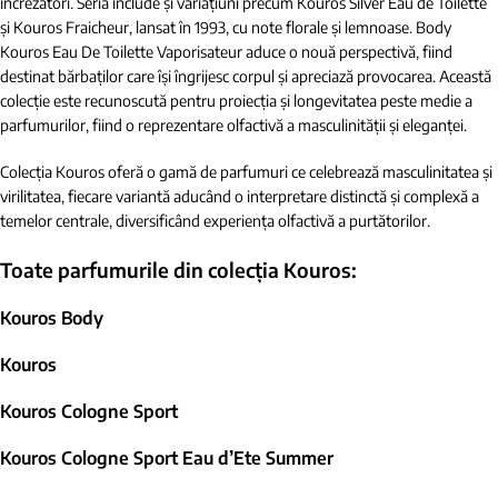
încrezători. Seria include și variațiuni precum Kouros Silver Eau de Toilette
și Kouros Fraicheur, lansat în 1993, cu note florale și lemnoase. Body
Kouros Eau De Toilette Vaporisateur aduce o nouă perspectivă, fiind
destinat bărbaților care își îngrijesc corpul și apreciază provocarea. Această
colecție este recunoscută pentru proiecția și longevitatea peste medie a
parfumurilor, fiind o reprezentare olfactivă a masculinității și eleganței.
Colecția Kouros oferă o gamă de parfumuri ce celebrează masculinitatea și
virilitatea, fiecare variantă aducând o interpretare distinctă și complexă a
temelor centrale, diversificând experiența olfactivă a purtătorilor.
Toate parfumurile din colecția Kouros:
Kouros Body
Kouros
Kouros Cologne Sport
Kouros Cologne Sport Eau d’Ete Summer