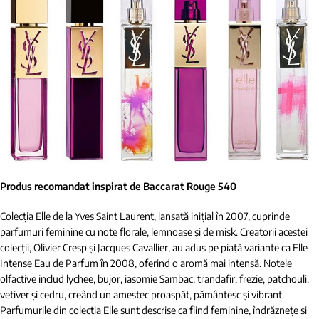
Produs recomandat inspirat de Baccarat Rouge 540
Colecția Elle de la Yves Saint Laurent, lansată inițial în 2007, cuprinde
parfumuri feminine cu note florale, lemnoase și de misk. Creatorii acestei
colecții, Olivier Cresp și Jacques Cavallier, au adus pe piață variante ca Elle
Intense Eau de Parfum în 2008, oferind o aromă mai intensă. Notele
olfactive includ lychee, bujor, iasomie Sambac, trandafir, frezie, patchouli,
vetiver și cedru, creând un amestec proaspăt, pământesc și vibrant.
Parfumurile din colecția Elle sunt descrise ca fiind feminine, îndrăznețe și