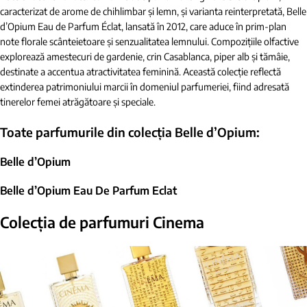
caracterizat de arome de chihlimbar și lemn, și varianta reinterpretată, Belle
d’Opium Eau de Parfum Éclat, lansată în 2012, care aduce în prim-plan
note florale scânteietoare și senzualitatea lemnului. Compozițiile olfactive
explorează amestecuri de gardenie, crin Casablanca, piper alb și tămâie,
destinate a accentua atractivitatea feminină. Această colecție reflectă
extinderea patrimoniului marcii în domeniul parfumeriei, fiind adresată
tinerelor femei atrăgătoare și speciale.
Toate parfumurile din colecția Belle d’Opium:
Belle d’Opium
Belle d’Opium Eau De Parfum Eclat
Colecția de parfumuri Cinema