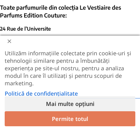
Toate parfumurile din colecția
Le Vestiaire des
Parfums Edition Couture:
24 Rue de l’Universite
37 Rue de Bellechasse
Utilizăm informațiile colectate prin cookie-uri și
6 Place Saint Sulpice
tehnologii similare pentru a îmbunătăți
experiența pe site-ul nostru, pentru a analiza
Colecția de parfumuri
Le Vestiaire des
modul în care îl utilizați și pentru scopuri de
Parfums Oriental Collection
marketing.
Politică de confidențialitate
Mai multe opțiuni
Permite totul