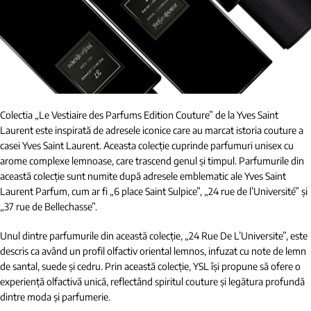
Colectia „Le Vestiaire des Parfums Edition Couture” de la Yves Saint
Laurent este inspirată de adresele iconice care au marcat istoria couture a
casei Yves Saint Laurent. Aceasta colecție cuprinde parfumuri unisex cu
arome complexe lemnoase, care trascend genul și timpul. Parfumurile din
această colecție sunt numite după adresele emblematic ale Yves Saint
Laurent Parfum, cum ar fi „6 place Saint Sulpice”, „24 rue de l’Université” și
„37 rue de Bellechasse”​.
Unul dintre parfumurile din această colecție, „24 Rue De L’Universite”, este
descris ca având un profil olfactiv oriental lemnos, infuzat cu note de lemn
de santal, suede și cedru​. Prin această colecție, YSL își propune să ofere o
experiență olfactivă unică, reflectând spiritul couture și legătura profundă
dintre moda și parfumerie.