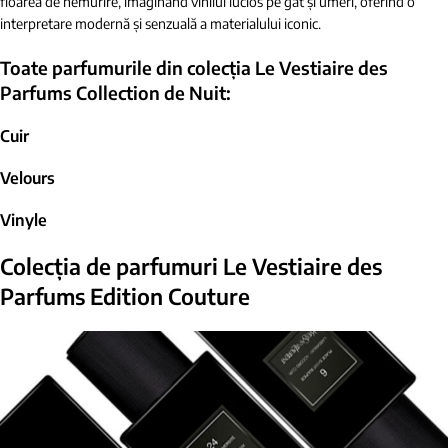
floarea de nemurire, imaginând vinilul lucios pe gât și umeri, oferind o
interpretare modernă și senzuală a materialului iconic.
Toate parfumurile din colecția
Le Vestiaire des
Parfums Collection de Nuit:
Cuir
Velours
Vinyle
Colecția de parfumuri
Le Vestiaire des
Parfums Edition Couture