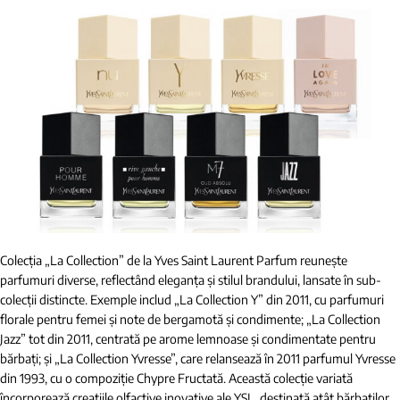
Colecția „La Collection” de la Yves Saint Laurent Parfum reunește
parfumuri diverse, reflectând eleganța și stilul brandului, lansate în sub-
colecții distincte. Exemple includ „La Collection Y” din 2011, cu parfumuri
florale pentru femei și note de bergamotă și condimente; „La Collection
Jazz” tot din 2011, centrată pe arome lemnoase și condimentate pentru
bărbați; și „La Collection Yvresse”, care relansează în 2011 parfumul Yvresse
din 1993, cu o compoziție Chypre Fructată. Această colecție variată
încorporează creațiile olfactive inovative ale YSL, destinată atât bărbaților,