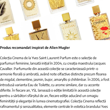
Produs recomandat inspirat de Alien Mugler
Colecția Cinema de la Yves Saint Laurent Parfum este o selecție de
parfumuri feminine, lansată inițial în 2004, cu creația maestrului Jacques
Cavallier. Parfumurile din această colecție se caracterizează printr-o
armonie florală și ambrată, având note olfactive distincte precum floarea
de migdal, clementine, jasmin, bujor, amaryllis și chihlimbar. În 2006, a fost
introdusă varianta Eau de Toilette, cu arome similare, dar cu accente
diferite. În fiecare an, YSL lansează o ediție limitată în această colecție
pentru a sărbători sfârșitul de an, fiecare ediție aducând un omagiu
feminității și eleganței în lumea cinematografiei. Colecția Cinema reflectă
rafinamentul și senzualitatea, elemente centrale în estetica brandului Yves