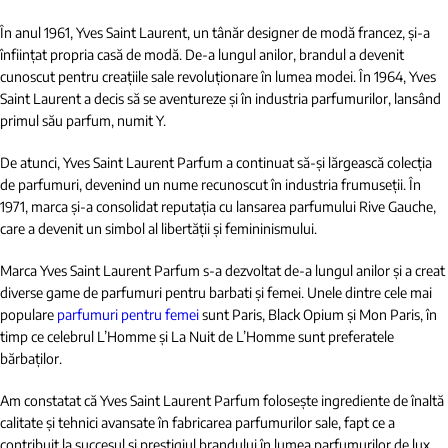
În anul 1961, Yves Saint Laurent, un tânăr designer de modă francez, și-a
înființat propria casă de modă. De-a lungul anilor, brandul a devenit
cunoscut pentru creațiile sale revoluționare în lumea modei. În 1964, Yves
Saint Laurent a decis să se aventureze și în industria parfumurilor, lansând
primul său parfum, numit Y.
De atunci, Yves Saint Laurent Parfum a continuat să-și lărgească colecția
de parfumuri, devenind un nume recunoscut în industria frumuseții. În
1971, marca și-a consolidat reputația cu lansarea parfumului Rive Gauche,
care a devenit un simbol al libertății și femininismului.
Marca Yves Saint Laurent Parfum s-a dezvoltat de-a lungul anilor și a creat
diverse game de parfumuri pentru barbati și femei. Unele dintre cele mai
populare
parfumuri pentru femei
sunt Paris, Black Opium și Mon Paris, în
timp ce celebrul L’Homme și La Nuit de L’Homme sunt preferatele
bărbaților.
Am constatat că Yves Saint Laurent Parfum folosește ingrediente de înaltă
calitate și tehnici avansate în fabricarea parfumurilor sale, fapt ce a
contribuit la succesul și prestigiul brandului în lumea parfumurilor de lux.