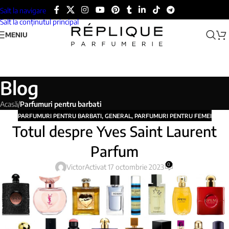
Salt la navigare
Salt la conținutul principal
MENIU
Blog
Acasă
/
Parfumuri pentru barbati
PARFUMURI PENTRU BARBATI
,
GENERAL
,
PARFUMURI PENTRU FEMEI
Totul despre Yves Saint Laurent
Parfum
0
Victor
Activat 17 octombrie 2023