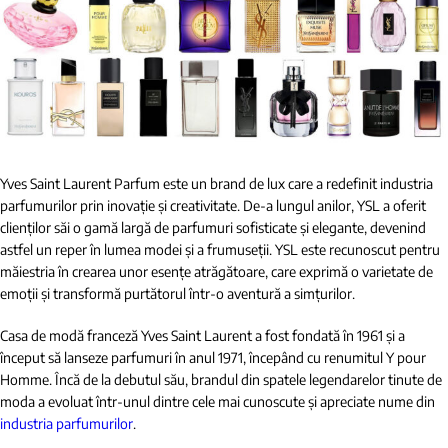
Yves Saint Laurent Parfum este un brand de lux care a redefinit industria
parfumurilor prin inovație și creativitate. De-a lungul anilor, YSL a oferit
clienților săi o gamă largă de parfumuri sofisticate și elegante, devenind
astfel un reper în lumea modei și a frumuseții. YSL este recunoscut pentru
măiestria în crearea unor esențe atrăgătoare, care exprimă o varietate de
emoții și transformă purtătorul într-o aventură a simțurilor.
Casa de modă franceză Yves Saint Laurent a fost fondată în 1961 și a
început să lanseze parfumuri în anul 1971, începând cu renumitul Y pour
Homme. Încă de la debutul său, brandul din spatele legendarelor tinute de
moda a evoluat într-unul dintre cele mai cunoscute și apreciate nume din
industria parfumurilor
.