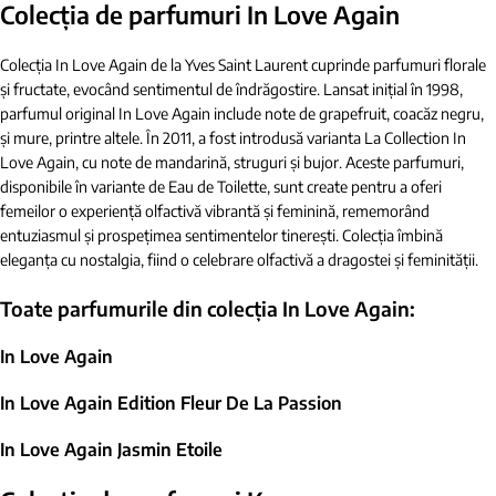
Colecția de parfumuri
In Love Again
Colecția In Love Again de la Yves Saint Laurent cuprinde parfumuri florale
și fructate, evocând sentimentul de îndrăgostire. Lansat inițial în 1998,
parfumul original In Love Again include note de grapefruit, coacăz negru,
și mure, printre altele. În 2011, a fost introdusă varianta La Collection In
Love Again, cu note de mandarină, struguri și bujor. Aceste parfumuri,
disponibile în variante de Eau de Toilette, sunt create pentru a oferi
femeilor o experiență olfactivă vibrantă și feminină, rememorând
entuziasmul și prospețimea sentimentelor tinerești. Colecția îmbină
eleganța cu nostalgia, fiind o celebrare olfactivă a dragostei și feminității.
Toate parfumurile din colecția
In Love Again:
In Love Again
In Love Again Edition Fleur De La Passion
In Love Again Jasmin Etoile