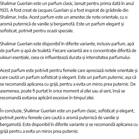
Shalimar Guerlain este un parfum clasic, lansat pentru prima dată în anul
1925. A fost creat de Jacques Guerlain și a fost inspirat de grădinile din
Shalimar, India. Acest parfum este un amestec de note orientale, cu o
aromă puternică de vanilie și bergamotă. Este un parfum elegant și
sofisticat, potrivit pentru ocazii speciale.
Shalimar Guerlain este disponibil în diferite variante, inclusiv parfum, apă
de parfum și apă de toaletă. Fiecare variantă are o concentrație diferită de
uleiuri esențiale, ceea ce influențează durata și intensitatea parfumului.
Acest parfum este potrivit pentru femeile care apreciază notele orientale și
care caută un parfum sofisticat și elegant. Este un parfum puternic, așa că
se recomandă aplicarea cu grijă, pentru a evita un miros prea puternic. De
asemenea, poate fi purtat în orice moment al zilei sau al serii, însă se
recomandă evitarea aplicării excesive în timpul zilei.
În concluzie, Shalimar Guerlain este un parfum clasic, sofisticat și elegant,
potrivit pentru femeile care caută o aromă puternică de vanilie și
bergamotă. Este disponibil în diferite variante și se recomandă aplicarea cu
grijă pentru a evita un miros prea puternic.