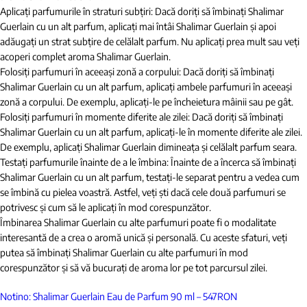
Aplicați parfumurile în straturi subțiri: Dacă doriți să îmbinați Shalimar
Guerlain cu un alt parfum, aplicați mai întâi Shalimar Guerlain și apoi
adăugați un strat subțire de celălalt parfum. Nu aplicați prea mult sau veți
acoperi complet aroma Shalimar Guerlain.
Folosiți parfumuri în aceeași zonă a corpului: Dacă doriți să îmbinați
Shalimar Guerlain cu un alt parfum, aplicați ambele parfumuri în aceeași
zonă a corpului. De exemplu, aplicați-le pe încheietura mâinii sau pe gât.
Folosiți parfumuri în momente diferite ale zilei: Dacă doriți să îmbinați
Shalimar Guerlain cu un alt parfum, aplicați-le în momente diferite ale zilei.
De exemplu, aplicați Shalimar Guerlain dimineața și celălalt parfum seara.
Testați parfumurile înainte de a le îmbina: Înainte de a încerca să îmbinați
Shalimar Guerlain cu un alt parfum, testați-le separat pentru a vedea cum
se îmbină cu pielea voastră. Astfel, veți ști dacă cele două parfumuri se
potrivesc și cum să le aplicați în mod corespunzător.
Îmbinarea Shalimar Guerlain cu alte parfumuri poate fi o modalitate
interesantă de a crea o aromă unică și personală. Cu aceste sfaturi, veți
putea să îmbinați Shalimar Guerlain cu alte parfumuri în mod
corespunzător și să vă bucurați de aroma lor pe tot parcursul zilei.
Notino: Shalimar Guerlain Eau de Parfum 90 ml – 547
RON