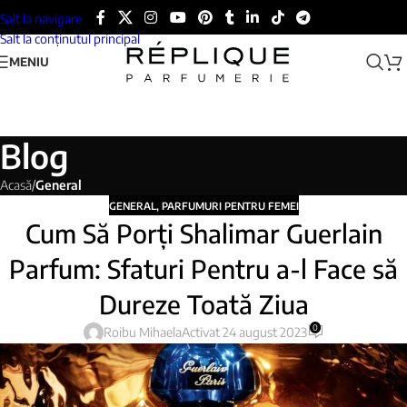
Salt la navigare
Salt la conținutul principal
MENIU
Blog
Acasă
/
General
GENERAL
,
PARFUMURI PENTRU FEMEI
Cum Să Porți Shalimar Guerlain
Parfum: Sfaturi Pentru a-l Face să
Dureze Toată Ziua
0
Roibu Mihaela
Activat 24 august 2023