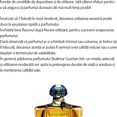
funcție de condițiile de depozitare și de utilizare. Iată câteva sfaturi pentru
a vă asigura că parfumul durează cât mai mult timp posibil:
Încercați să-l folosiți în mod moderat, deoarece utilizarea excesivă poate
duce la epuizarea rapidă a parfumului.
Închideți bine flaconul după fiecare utilizare, pentru a preveni evaporarea
parfumului.
Dacă observați că parfumul și-a schimbat mirosul sau culoarea, ar trebui să
îl înlocuiți, deoarece acesta ar putea fi semnul unei calități reduse sau a unei
depășiri a termenului de valabilitate.
În general, păstrarea parfumului Shalimar Guerlain într-un mediu adecvat
și utilizarea moderată vor ajuta la prelungirea duratei de viață a acestuia și
la menținerea calității sale.