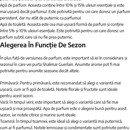
Apă de parfum: Aceasta conține între 10% și 15% uleiuri esențiale și este
mai ușoară decât parfumul. Este potrivită pentru cei care doresc un parfum
persistent, dar nu atât de puternic ca parfumul.
Apă de toaletă: Aceasta este cea mai ușoară formă de parfum și conține
între 5% și 10% uleiuri esențiale. Este potrivită pentru cei care doresc un
parfum subtil, care să nu fie prea puternic.
Alegerea În Funcție De Sezon
În plus față de versiunea de parfum, este important să iei în considerare și
sezonul în care vei purta Shalimar Guerlain. Anumite arome pot fi mai
potrivite pentru anumite sezoane decât altele.
Primăvară: Pentru primăvară, este recomandat să alegi o variantă mai
ușoară, cum ar fi apă de toaletă. Notele florale și fructate sunt ideale
pentru acest sezon.
Vară: În timpul verii, este important să alegi o variantă care să fie mai
ușoară și mai proaspătă. Apa de parfum este o alegere bună pentru acest
sezon, iar notele citrice și marine sunt ideale.
Toamnă: În timpul toamnei, este ideal să alegi o variantă mai puternică,
cum ar fi parfumul. Notele lemnoase și condimentate sunt potrivite pentru