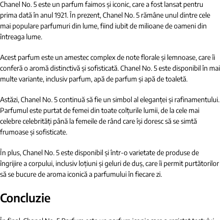
Chanel No. 5 este un parfum faimos și iconic, care a fost lansat pentru
prima dată în anul 1921. În prezent, Chanel No. 5 rămâne unul dintre cele
mai populare parfumuri din lume, fiind iubit de milioane de oameni din
întreaga lume.
Acest parfum este un amestec complex de note florale și lemnoase, care îi
conferă o aromă distinctivă și sofisticată. Chanel No. 5 este disponibil în mai
multe variante, inclusiv parfum, apă de parfum și apă de toaletă.
Astăzi, Chanel No. 5 continuă să fie un simbol al eleganței și rafinamentului.
Parfumul este purtat de femei din toate colțurile lumii, de la cele mai
celebre celebrități până la femeile de rând care își doresc să se simtă
frumoase și sofisticate.
În plus, Chanel No. 5 este disponibil și într-o varietate de produse de
îngrijire a corpului, inclusiv loțiuni și geluri de duș, care îi permit purtătorilor
să se bucure de aroma iconică a parfumului în fiecare zi.
Concluzie