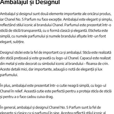
Ambalajul și Designul
Ambalajul și designul sunt două elemente importante ale oricărui produs,
iar Chanel No. 5 Parfum nu face excepție. Ambalajul este elegant și simplu,
reflectând stilul iconic al brandului Chanel. Parfumul este prezentat într-o
sticlă de sticlă transparentă, cu o formă clasică și elegantă. Eticheta este
simplă, cu numele parfumului și numele brandului afișate într-un font
elegant, subțire.
Designul sticlei este la fel de important ca și ambalajul. Sticla este realizată
din sticlă prețioasă și este gravată cu logo-ul Chanel. Capacul este realizat
din metal și este decorat cu simbolul iconic al brandului – floarea de crin.
Aceste detalii mici, dar importante, adaugă o notă de eleganță și lux
parfumului.
În plus, ambalajul este prezentat într-o cutie neagră simplă, cu logo-ul
Chanel în relief. Această cutie este perfectă pentru a proteja sticla de sticlă
și pentru a o face cadou cuiva drag.
În general, ambalajul și designul Chanel No. 5 Parfum sunt la fel de
elegante și clasice ca și parfumul în sine. Acestea reflectă stilul iconic al