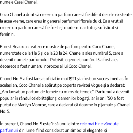
numele Casei Chanel.
Coco Chanel a dorit să creeze un parfum care să fie diferit de cele existente
la acea vreme, care erau în general parfumuri florale dulci. Ea a vrut să
creeze un parfum care să fie fresh și modern, dar totuși sofisticat și
feminin.
Ernest Beaux a creat zece mostre de parfum pentru Coco Chanel,
numerotate de la 1 la 5 și de la 20 la 24. Chanel a ales numărul 5, care a
devenit numele parfumului. Potrivit legendei, numărul 5 a fost ales
deoarece a fost numărul norocos al lui Coco Chanel.
Chanel No. 5 a fost lansat oficial în mai 1921 și a fost un succes imediat. În
același an, Coco Chanel a apărut pe coperta revistei Vogue și a declarat:
„Am lansat un parfum de femeie cu miros de femeie”. Parfumul a devenit
popular în rândul celebrităților și oamenilor bogați, iar în anii ’50 a fost
purtat de Marilyn Monroe, care a declarat că doarme în pijamale și Chanel
No. 5.
În prezent, Chanel No. 5 este încă unul dintre
cele mai bine vândute
parfumuri
din lume, fiind considerat un simbol al eleganței și