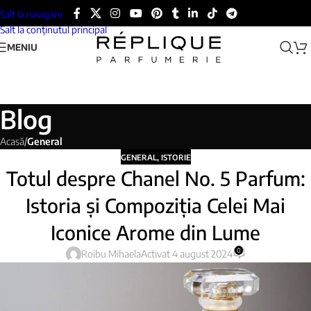
Salt la navigare
Salt la conținutul principal
MENIU
Blog
Acasă
/
General
GENERAL
,
ISTORIE
Totul despre Chanel No. 5 Parfum:
Istoria și Compoziția Celei Mai
Iconice Arome din Lume
0
Roibu Mihaela
Activat 4 august 2024