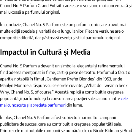
Chanel No. 5 Parfum Grand Extrait, care este o versiune mai concentrată și
mai luxoasă a parfumului original.
În concluzie, Chanel No. 5 Parfum este un parfum iconic care a avut mai
multe ediții speciale și variații de-a lungul anilor. Fiecare versiune are o
compoziție diferită, dar păstrează esența și stilul parfumului original.
Impactul în Cultură și Media
Chanel No. 5 Parfum a devenit un simbol al eleganței și rafinamentului,
fiind adesea menționat în filme, cărți și piese de teatru. Parfumul a făcut o
apariție notabilă în filmul „Gentlemen Prefer Blondes” din 1953, unde
Marilyn Monroe a răspuns cu celebrele cuvinte: „What do I wear in bed?
Why, Chanel No. 5, of course.” Această replică a contribuit la creșterea
popularității parfumului și la consolidarea poziției sale ca unul dintre
cele
mai cunoscute și apreciate parfumuri
din lume.
În plus, Chanel No. 5 Parfum a fost subiectul mai multor campanii
publicitare de succes, care au contribuit la creșterea popularității sale.
Printre cele mai notabile campanii se numără cele cu Nicole Kidman și Brad