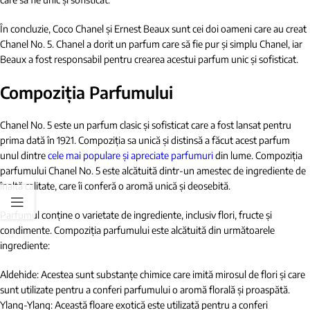
În concluzie, Coco Chanel și Ernest Beaux sunt cei doi oameni care au creat
Chanel No. 5. Chanel a dorit un parfum care să fie pur și simplu Chanel, iar
Beaux a fost responsabil pentru crearea acestui parfum unic și sofisticat.
Compoziția Parfumului
Chanel No. 5 este un parfum clasic și sofisticat care a fost lansat pentru
prima dată în 1921. Compoziția sa unică și distinsă a făcut acest parfum
unul dintre
cele mai populare și apreciate parfumuri
din lume. Compoziția
parfumului Chanel No. 5 este alcătuită dintr-un amestec de ingrediente de
înaltă calitate, care îi conferă o aromă unică și deosebită.
Parfumul conține o varietate de ingrediente, inclusiv flori, fructe și
condimente. Compoziția parfumului este alcătuită din următoarele
ingrediente:
Aldehide: Acestea sunt substanțe chimice care imită mirosul de flori și care
sunt utilizate pentru a conferi parfumului o aromă florală și proaspătă.
Ylang-Ylang: Această floare exotică este utilizată pentru a conferi