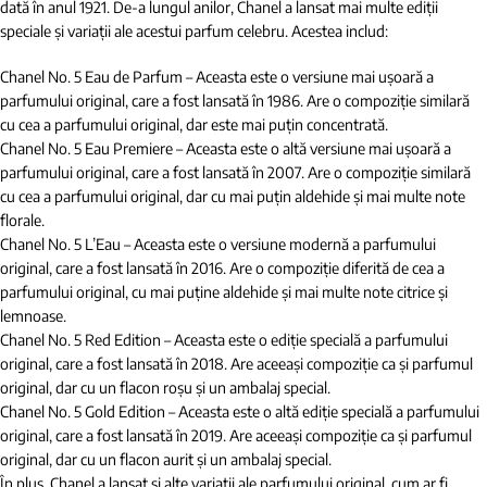
dată în anul 1921. De-a lungul anilor, Chanel a lansat mai multe ediții
speciale și variații ale acestui parfum celebru. Acestea includ:
Chanel No. 5 Eau de Parfum – Aceasta este o versiune mai ușoară a
parfumului original, care a fost lansată în 1986. Are o compoziție similară
cu cea a parfumului original, dar este mai puțin concentrată.
Chanel No. 5 Eau Premiere – Aceasta este o altă versiune mai ușoară a
parfumului original, care a fost lansată în 2007. Are o compoziție similară
cu cea a parfumului original, dar cu mai puțin aldehide și mai multe note
florale.
Chanel No. 5 L’Eau – Aceasta este o versiune modernă a parfumului
original, care a fost lansată în 2016. Are o compoziție diferită de cea a
parfumului original, cu mai puține aldehide și mai multe note citrice și
lemnoase.
Chanel No. 5 Red Edition – Aceasta este o ediție specială a parfumului
original, care a fost lansată în 2018. Are aceeași compoziție ca și parfumul
original, dar cu un flacon roșu și un ambalaj special.
Chanel No. 5 Gold Edition – Aceasta este o altă ediție specială a parfumului
original, care a fost lansată în 2019. Are aceeași compoziție ca și parfumul
original, dar cu un flacon aurit și un ambalaj special.
În plus, Chanel a lansat și alte variații ale parfumului original, cum ar fi