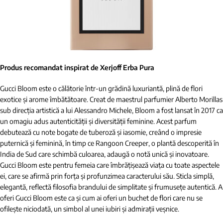
Produs recomandat inspirat de Xerjoff Erba Pura
Gucci Bloom este o călătorie într-un grădină luxuriantă, plină de flori
exotice și arome îmbătătoare. Creat de maestrul parfumier Alberto Morillas
sub direcția artistică a lui Alessandro Michele, Bloom a fost lansat în 2017 ca
un omagiu adus autenticității și diversității feminine. Acest parfum
debutează cu note bogate de tuberoză și iasomie, creând o impresie
puternică și feminină, în timp ce Rangoon Creeper, o plantă descoperită în
India de Sud care schimbă culoarea, adaugă o notă unică și inovatoare.
Gucci Bloom este pentru femeia care îmbrățișează viața cu toate aspectele
ei, care se afirmă prin forța și profunzimea caracterului său. Sticla simplă,
elegantă, reflectă filosofia brandului de simplitate și frumusețe autentică. A
oferi Gucci Bloom este ca și cum ai oferi un buchet de flori care nu se
ofilește niciodată, un simbol al unei iubiri și admirații veșnice.