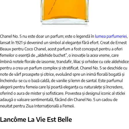
Chanel No. 5 nu este doar un parfum; este o legendă în
lumea parfumeriei
,
lansat în 1921 și devenind un simbol al eleganței fără efort. Creat de Ernest
Beaux pentru Coco Chanel, acest parfum a fost conceput pentru a oferi
femeilor o esență de „aldehide buchet”, o inovație la acea vreme, care
îmbină notele florale de iasomie, trandafir, liliac și orhidee cu cele aldehidice
pentru a crea un parfum complex și stratificat. Chanel No. 5 se deschide cu
note de vârf proaspete și citrice, evoluând spre un inimă florală bogată și
încheindu-se cu o bază caldă, de vanilie și lemn de santal. Este parfumul
alegerii pentru femeia care își poartă eleganța cu naturalețe și încredere,
oferind o aura de mister și sofisticare. Povestea și designul iconic al sticlei
adaugă o valoare sentimentală, făcând din Chanel No. 5 un cadou de
neuitat pentru Ziua Internațională a Femeii.
Lancôme La Vie Est Belle