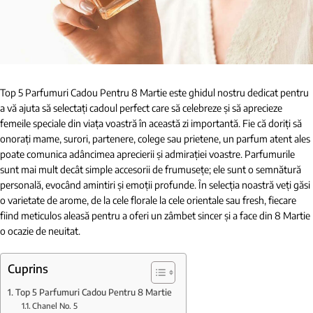
Top 5 Parfumuri Cadou Pentru 8 Martie este ghidul nostru dedicat pentru
a vă ajuta să selectați cadoul perfect care să celebreze și să aprecieze
femeile speciale din viața voastră în această zi importantă. Fie că doriți să
onorați mame, surori, partenere, colege sau prietene, un parfum atent ales
poate comunica adâncimea aprecierii și admirației voastre. Parfumurile
sunt mai mult decât simple accesorii de frumusețe; ele sunt o semnătură
personală, evocând amintiri și emoții profunde. În selecția noastră veți găsi
o varietate de arome, de la cele florale la cele orientale sau fresh, fiecare
fiind meticulos aleasă pentru a oferi un zâmbet sincer și a face din 8 Martie
o ocazie de neuitat.
Cuprins
Top 5 Parfumuri Cadou Pentru 8 Martie
Chanel No. 5