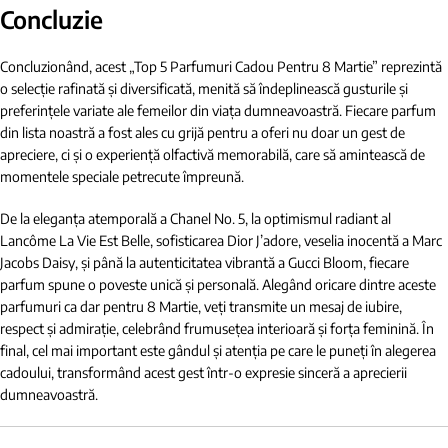
Concluzie
Concluzionând, acest „Top 5 Parfumuri Cadou Pentru 8 Martie” reprezintă
o selecție rafinată și diversificată, menită să îndeplinească gusturile și
preferințele variate ale femeilor din viața dumneavoastră. Fiecare parfum
din lista noastră a fost ales cu grijă pentru a oferi nu doar un gest de
apreciere, ci și o experiență olfactivă memorabilă, care să amintească de
momentele speciale petrecute împreună.
De la eleganța atemporală a Chanel No. 5, la optimismul radiant al
Lancôme La Vie Est Belle, sofisticarea Dior J’adore, veselia inocentă a Marc
Jacobs Daisy, și până la autenticitatea vibrantă a Gucci Bloom, fiecare
parfum spune o poveste unică și personală. Alegând oricare dintre aceste
parfumuri ca dar pentru 8 Martie, veți transmite un mesaj de iubire,
respect și admirație, celebrând frumusețea interioară și forța feminină. În
final, cel mai important este gândul și atenția pe care le puneți în alegerea
cadoului, transformând acest gest într-o expresie sinceră a aprecierii
dumneavoastră.