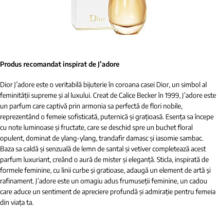
Produs recomandat inspirat de J’adore
Dior J’adore este o veritabilă bijuterie în coroana casei Dior, un simbol al
feminității supreme și al luxului. Creat de Calice Becker în 1999, J’adore este
un parfum care captivă prin armonia sa perfectă de flori nobile,
reprezentând o femeie sofisticată, puternică și grațioasă. Esența sa începe
cu note luminoase și fructate, care se deschid spre un buchet floral
opulent, dominat de ylang-ylang, trandafir damasc și iasomie sambac.
Baza sa caldă și senzuală de lemn de santal și vetiver completează acest
parfum luxuriant, creând o aură de mister și eleganță. Sticla, inspirată de
formele feminine, cu linii curbe și gratioase, adaugă un element de artă și
rafinament. J’adore este un omagiu adus frumuseții feminine, un cadou
care aduce un sentiment de apreciere profundă și admirație pentru femeia
din viața ta.