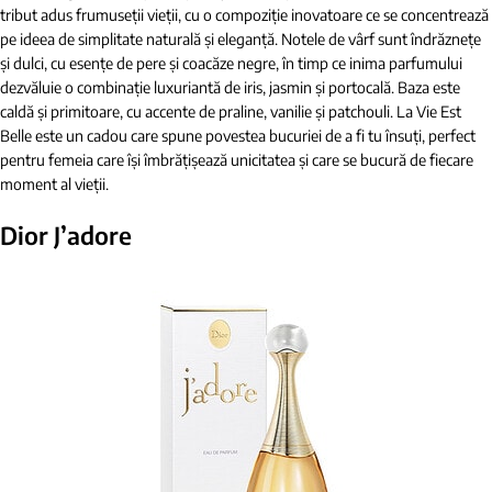
tribut adus frumuseții vieții, cu o compoziție inovatoare ce se concentrează
pe ideea de simplitate naturală și eleganță. Notele de vârf sunt îndrăznețe
și dulci, cu esențe de pere și coacăze negre, în timp ce inima parfumului
dezvăluie o combinație luxuriantă de iris, jasmin și portocală. Baza este
caldă și primitoare, cu accente de praline, vanilie și patchouli. La Vie Est
Belle este un cadou care spune povestea bucuriei de a fi tu însuți, perfect
pentru femeia care își îmbrățișează unicitatea și care se bucură de fiecare
moment al vieții.
Dior J’adore