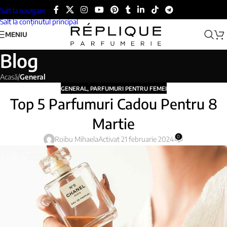
Salt la navigare
Salt la conținutul principal
MENIU
Blog
Acasă
/
General
GENERAL
,
PARFUMURI PENTRU FEMEI
Top 5 Parfumuri Cadou Pentru 8
Martie
0
Roibu Mihaela
Activat 21 februarie 2024