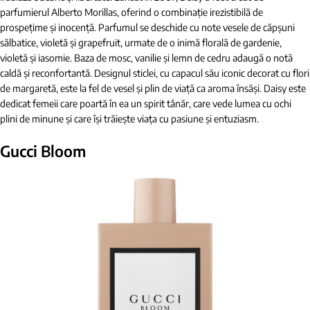
parfumierul Alberto Morillas, oferind o combinație irezistibilă de
prospețime și inocență. Parfumul se deschide cu note vesele de căpșuni
sălbatice, violetă și grapefruit, urmate de o inimă florală de gardenie,
violetă și iasomie. Baza de mosc, vanilie și lemn de cedru adaugă o notă
caldă și reconfortantă. Designul sticlei, cu capacul său iconic decorat cu flori
de margaretă, este la fel de vesel și plin de viață ca aroma însăși. Daisy este
dedicat femeii care poartă în ea un spirit tânăr, care vede lumea cu ochi
plini de minune și care își trăiește viața cu pasiune și entuziasm.
Gucci Bloom